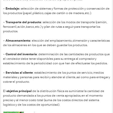
Distribución física
: parte de la logística que hace referenci
externo de los productos desde el vendedor al cliente o co
Las actividades que engloba la distribución física son:
Procesamiento de pedidos
–
: se incluyen todas las activid
recepción, comprobación y transmisión de órdenes de comp
Manejo de materiales:
–
selección de medios materiales (carre
transportadoras, etc.) y procedimientos para desplazar los pr
entre almacenes y locales de venta de la propia empresa.
Embalaje:
–
selección de sistemas y formas de protección y
los productos (papel, plástico, cajas de cartón o de madera, etc
Transporte del producto
–
: selección de los modos de trans
ferrocarril, avión, barco, etc.) y plan de rutas a seguir para tran
productos.