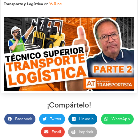
El perfil profesional o mejor dicho, las capacidades de las q
el director logístico son:
Estudios superiores y/o de postgrado relacionados con
desempeñar
Experiencia mínima demostrada
Conocimientos de comercio internacional
Capacidades informáticas para el análisis
Versatilidad