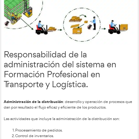
Almacenamiento
–
: elección del emplazamiento, dimensión y
de los almacenes en los que se deben guardar los productos
Control del inventario
–
: determinación de las cantidades 
el vendedor debe tener disponibles para su entrega al comp
establecimiento de la periodicidad con que han de efectuar
Servicios al cliente
–
: establecimiento de los puntos de serv
materiales y personas para recibir y atender al cliente, así com
cobrar el producto.
objetivo principal
El
de la distribución física es suministrar l
producto demandada a los puntos de venta apropiados, en 
preciso y al menor costo total (suma de los costos directos de
logístico y de los costos de oportunidad).