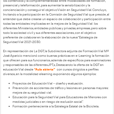
formativas, para conseguir que sean de la calidad deseable.
Germán Ruipérez, Catedrático de la UNED y director de Cát
eLearning, coordinó el evento y recogió las opiniones de los a
que fueran contestadas por los diferentes ponentes, a los que
sus intervenciones.
El presidente de la Comisión para la Seguridad Vial del Cong
Diputados, Juan José Matarí, inauguro el evento manifestand
alegraba de que, en su primer acto en un foro público de esta 
protagonista fuera la educación vial. Mencionó también que l
es el paradigma del siglo XXI y que la transformación de los
estructurales también incluye a la Educación y que el trabajo 
capítulo del libro por
AT Academia del transportista
sería sin
inspiración para seguir avanzando con más calidad en esta te
además, la importancia de dos elementos en la educación vial
los contenidos y la complementariedad entre modalidades d
presencial y teleformación, para aumentar la sensibilización y 
concienciación y conseguir el objetivo Visión en Seguridad Vi