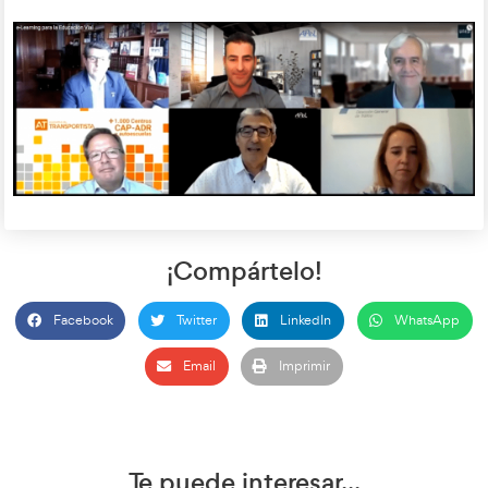
medidas judiciales o en riesgo de exclusión social”.
Formación perteneciente a la Estrategia Estatal de la B
Mencionó también que con motivo del COVID-19, en sus fo
presenciales obligatorias relacionadas con docentes del per
(profesores y psicólogos), futuros profesores y profesoras de f
los cursos de mercancías peligrosas, habían permitido la vi
para garantizar la continuidad de las diferentes formaciones,
cuando se pusiera fin a la emergencia sanitaria volverían a l
presencial hasta que no hubiera una regulación normativa dif
Francisco Paz, Director de RRII de AT Academia del Transportist
capítulo “El e-Learning en el sector de la Educación Vial”, anali
principales claves para el tratamiento de la Educación y la F
el mundo del aprendizaje virtual, destacando la importancia
pedagógico específico para la modalidad e-Learning y me
no se puede trasladar la metodología presencial al mundo onli
frente de ella a docentes que no tenga las competencias en
acreditadas. Hizo hincapié en que los valores de la educació