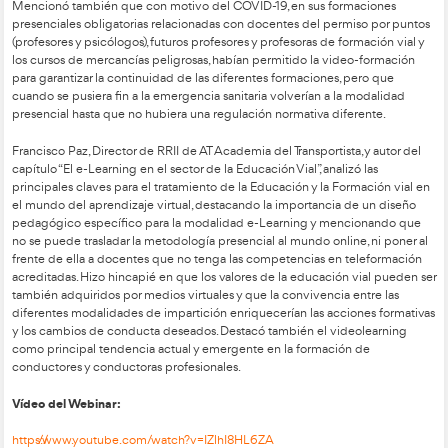
Invitando a la participación en la Comisión de Seguridad Vial
entender que debe crearse un espacio de colaboración y par
todas las entidades implicadas en la mejora de la Seguridad Vi
diferentes Ministerios, entidades públicas y privadas, empres
todo la sociedad civil y sus diferentes asociaciones, con el ob
preferente de colaborar en la elaboración de la nueva “Estrat
Seguridad Vial 2021-2030.
En representación de La DGT, la Subdirectora adjunta de For
José Aparicio mencionó como buenas prácticas en e-Learnin
que ofrecen para sus funcionarios, además de específicos p
y responsables de las diferentes JPT,s, Destacando la oferta 
“Aula abierta”
educación Vial desde
con cursos dirigidos a 
diversos, en la modalidad elearning exponiendo algunos eje
Proyectos de Educación Vial – diseño y evaluación.
Prevención de accidentes de tráfico y lesiones en pe
mejora de su seguridad vial.
Educación para la Seguridad Vial para Educadores d