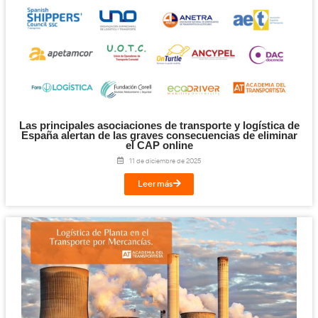
¡Compártelo!
Facebook
Twitter
LinkedIn
Email
Imprimir
Te puede interesar...