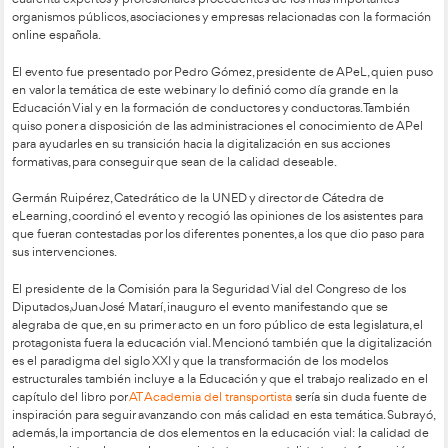
La Comisión de Seguridad vial del Congreso de los Diputad
APeL, AT Academia del Transportista y participantes de va
celebró el día grande de la Educación Vial e-Learning en 
En el día de ayer tuvo lugar la presentación del capítulo dedi
Educación Vial del Libro Blanco del e-Learning con la partic
internacional de México, Perú, Colombia, Ecuador, Paraguay y
El “Libro Blanco del e-Learning” es una iniciativa pionera de 
Proveedores de e-Learning (APeL), y el resultado del esfuer
cuarenta expertos y profesionales procedentes de los más i
organismos públicos, asociaciones y empresas relacionadas c
online española.
El evento fue presentado por Pedro Gómez, presidente de A
en valor la temática de este webinar y lo definió como día gr
Educación Vial y en la formación de conductores y conducto
quiso poner a disposición de las administraciones el conoci
para ayudarles en su transición hacia la digitalización en sus