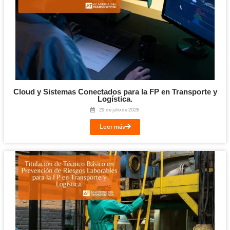
conductores profesionales en España. Su metodología se basa
actualización constante de los contenidos formativos, alinead
normativa vigente y las innovaciones en movilidad segura y s
La formación que ofrece AT Academia del Transportista está 
dotar a los futuros
docentes de herramientas efectivas para e
conducir con seguridad y responsabilidad
. Además, enlaza co
Superior en Formación para la Movilidad Segura y Sostenible
que los profesionales puedan seguir avanzando en su carrer
laboral.
¡Compártelo!
Facebook
Twitter
LinkedIn
Email
Imprimir