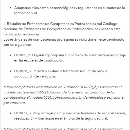
Aprendizaje Permanente: 5B.
2. Competencia general
El objetivo de este Certificado Profesional es dotar a los futu
de formación vial con los conocimientos teóricos y prácticos
impartir enseñanza en autoescuelas y entidades dedicadas a 
conductores. Se enfoca en la enseñanza de estrategias didáct
de alumnos y el fomento de una conducción segura, eficiente
3. Competencias profesionales y para la empleabilidad
Los profesionales con este certificado están capacitados par
Aplicar la normativa vigente sobre circulación y regul
vehículos.
Diseñar y gestionar actividades de enseñanza adaptadas
perfiles de alumnos.
Evaluar procesos formativos y aplicar estrategias didác