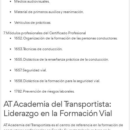
*Para completar la acreditación del Estándar UC1872_3, es
módulo profesional 1655, Didáctica de la enseñanza prácti
conducción, y el módulo 1651, Tráfico, circulación de vehícul
por carretera.
UC1873_3: Programar, impartir y evaluar actividades de 
reeducación y formación en el ámbito de la seguridad 
*Para completar la acreditación del Estándar UC1873_3, es
módulo profesional 1657, Seguridad Vial, y el módulo 0020,
Auxilios.
5. Entorno profesional
Este certificado permite ejercer como:
Profesor/a de formación vial.
Formador/a en centros especializados en movilidad se
sostenible.