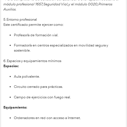
innovadoras.
Conducir vehículos de forma segura y eficiente.
Adaptarse a los cambios tecnológicos y regulatorios en
formación vial.
4. Relación de Estándares de Competencias Profesionales de
Nacional de Estándares de Competencias Profesionales inclu
certificado profesional
Los estándares de competencias profesionales incluidos en e
son los siguientes:
UC1871_3: Organizar y preparar el contexto de enseñ
en las escuelas de conducción.
UC1872_3: Impartir y evaluar la formación requerida pa
conducción de vehículos.