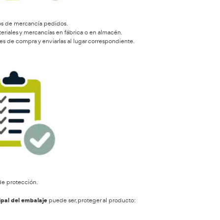
o que puede suceder, más que nada porque existen imprevisto
dad total de insumos, incluida mano de obra que se necesitará e
so, formas y etapas a desarrollar en la parte de producción (cro
cesidades de distribución que va a tener el producto (forma de 