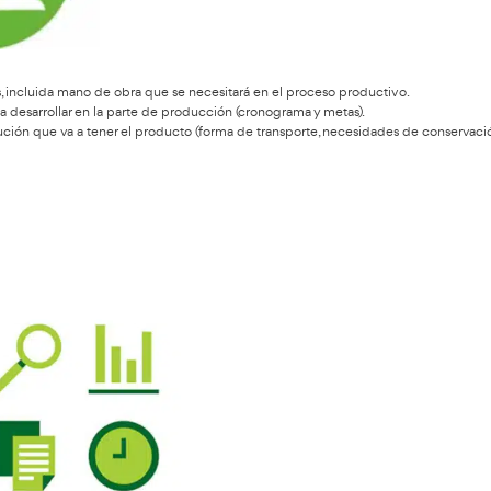
mpresaria en el Grado Superi
cnico Superior en Transporte y Logística
es:
a logística empresarial son:
e ventas que obtendrá el producto, con el fin de planear todo e
o, que consiste en el volumen total que puede ser comprado p
do, en un entorno ya definido de marketing y bajo un específi
 trata de tener en cuenta las ventas históricas y analizar la tend
 tendencia del futuro.
empresa puede saber las ventas que realizará en el futuro y pod