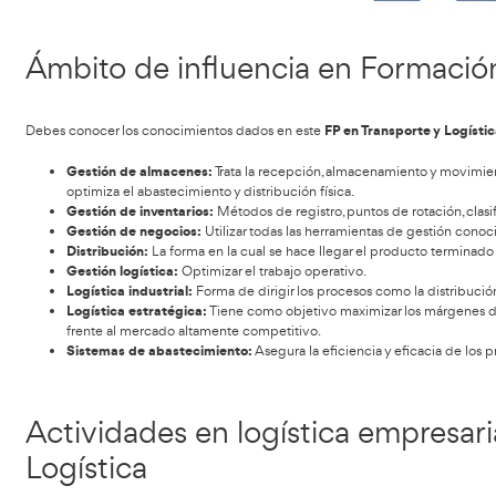
Grado Superi
Dentro del proceso logístico enseñadas en el
van aconteciendo dependiendo de la naturaleza del producto
servicios).
objetivo final
El
de la logística es que el producto o servic
Canal de aprovisionamiento
: Cuando el producto es
Canal de distribución
: Cuando el producto se trasla