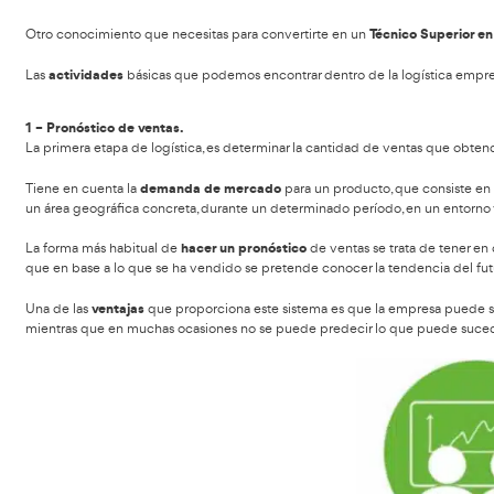
Ámbito de influencia en Fo
FP en Tra
Debes conocer los conocimientos dados en este
Gestión de almacenes:
Trata la recepción, almace
optimiza el abastecimiento y distribución física.
Gestión de inventarios:
Métodos de registro, puntos 
Gestión de negocios:
Utilizar todas las herramienta
Distribución:
La forma en la cual se hace llegar el p
Gestión logística:
Optimizar el trabajo operativo.
Logística industrial:
Forma de dirigir los procesos co
Logística estratégica:
Tiene como objetivo maximiza
frente al mercado altamente competitivo.
Sistemas de abastecimiento:
Asegura la eficiencia