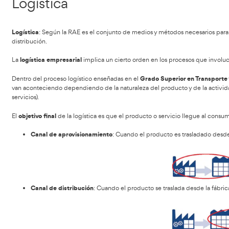
Tabla de contenidos
FP en Tran
Debes conocer los siguientes conocimientos en
Concepto de logística empr
Logística
Logística
: Según la RAE es el conjunto de medios y método
distribución.
logística empresarial
La
implica un cierto orden en los pr