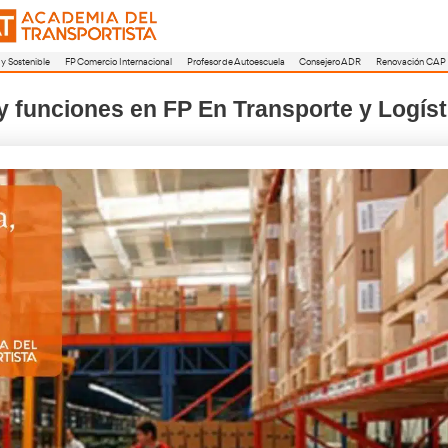
a
FP Movilidad Segura y Sostenible
FP Comercio Internacional
Profesor de A
objetivos y funciones en FP En 