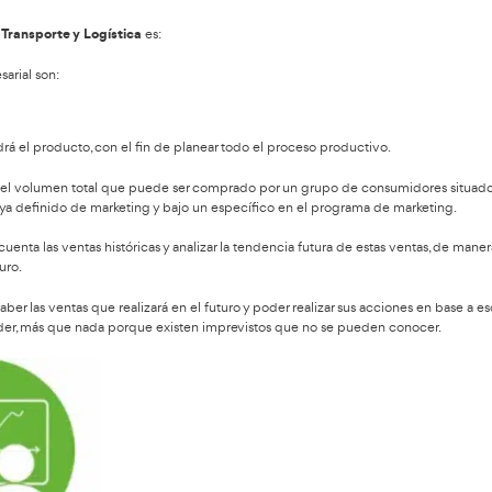
rmación Profesional en Tran
nsporte y Logística
, la logística empresarial abarca una gran c
namiento y movimiento dentro de un mismo almacén hasta el pu
de rotación, clasificación. Objetivos: reducir niveles de existenc
s de gestión conocidas, para el logro de las metas del negocio.
roducto terminado al cliente.
mo la distribución, el transporte y el almacenaje.
r los márgenes de ganancias, rentabilidad y competitividad, l
 y eficacia de los procesos de abastecimiento de bienes y servic