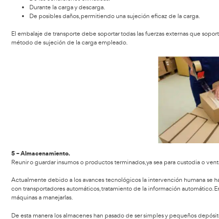
Planificación estratégica (horizonte a largo plazo: 3-
Planificación táctica (horizonte a medio plazo: meses
Planificación operacional (horizonte a corto plazo: 
3 – Manejo inicial de logística.
Pedidos
: Consiste en ordenar a producción, la dema
Inventarios
: Consiste en manejar adecuadamente tod
Recepción
: Es la parte de logística que se encarga 