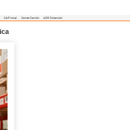
utoescuela
Consejero ADR
Renovación CAP
CAP Inicial
Carnet Camión
Transporte y Logística