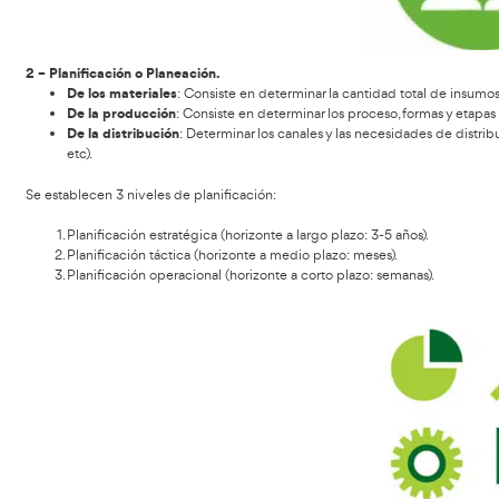
Actividades en logística e
Logística
Té
Otro conocimiento que necesitas para convertirte en un
actividades
Las
básicas que podemos encontrar dentro de l
1 – Pronóstico de ventas.
La primera etapa de logística, es determinar la cantidad d
demanda de mercado
Tiene en cuenta la
para un product
un área geográfica concreta, durante un determinado perío
hacer un pronóstico
La forma más habitual de
de ventas se
que en base a lo que se ha vendido se pretende conocer la
ventajas
Una de las
que proporciona este sistema es que la 