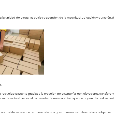
5 años).
).
semanas).
nda efectiva y flujos de mercancía pedidos.
o el stock de materiales y mercancías en fábrica o en almacén
de recibir las órdenes de compra y enviarlas al lugar correspond