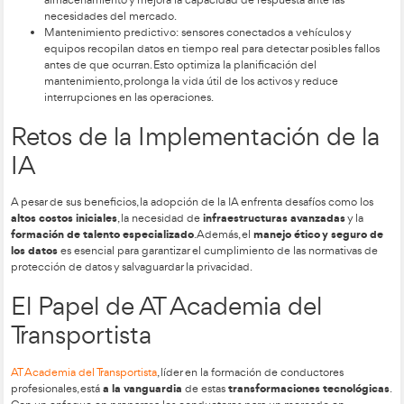
Optimización de rutas
: los algoritmos avanzados proc
tiempo real, como patrones de tráfico, clima y restricci
para planificar rutas más eficientes. Este enfoque no s
tiempos de entrega y consumo de combustible, sino 
reduce la huella de carbono, contribuyendo a un tran
sostenible.
Gestión de inventarios
: la IA permite prever la demand
evitando tanto excesos como faltantes de productos. 
gestión más eficiente del stock, disminuye los costos 
almacenamiento y mejora la capacidad de respuesta a
necesidades del mercado.
Mantenimiento predictivo: sensores conectados a veh
equipos recopilan datos en tiempo real para detectar p
antes de que ocurran. Esto optimiza la planificación de
mantenimiento, prolonga la vida útil de los activos y 
interrupciones en las operaciones.