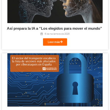
En este contexto,
AT Academia del Transportista
se erige com
formación de profesionales
en la
capacitados para liderar e
transporte
, integrando tecnología, ética y sostenibilidad com
fundamentales de su propuesta educativa.
¡Compártelo!
Facebook
Twitter
LinkedIn
Email
Imprimir
Te puede interesar...