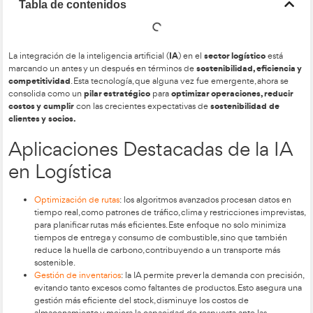
Tabla de contenidos
IA
sector log
La integración de la inteligencia artificial (
) en el
sostenibilid
marcando un antes y un después en términos de
competitividad
. Esta tecnología, que alguna vez fue emergen
pilar estratégico
optimizar operaci
consolida como un
para
costos y cumplir
sosteni
con las crecientes expectativas de
clientes y socios.
Aplicaciones Destacadas de
en Logística