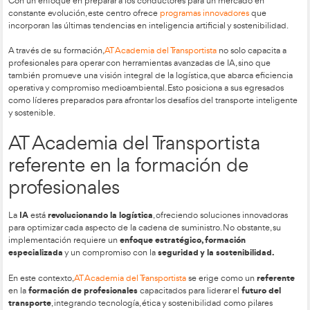
Retos de la Implementación
IA
A pesar de sus beneficios, la adopción de la IA enfrenta desa
altos costos iniciales
infraestructuras ava
, la necesidad de
formación de talento especializado
manejo étic
. Además, el
los datos
es esencial para garantizar el cumplimiento de las 
protección de datos y salvaguardar la privacidad.
El Papel de AT Academia de
Transportista
AT Academia del Transportista
, líder en la formación de cond
a la vanguardia
transformacione
profesionales, está
de estas
Con un enfoque en preparar a los conductores para un merc
constante evolución, este centro ofrece
programas innovado
incorporan las últimas tendencias en inteligencia artificial y s