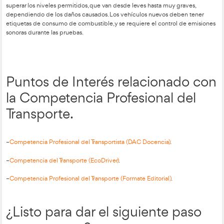
Los principales problemas medioambientales en el transporte
son la contaminación atmosférica, acústica y la generación de 
prohíbe la emisión de ruidos, gases y otros contaminantes fuer
establecidos. La contaminación acústica proviene de la comb
escape, el rozamiento del vehículo con el aire y la calzada, y 
uso de tubos de escape deteriorados o resonadores.
vehículos
cumplir
límites de emisión de 
Los
deben
con los
contaminantes
monóxido
de carbono
óxidos de nitr
, como
,
arranque en frío aumenta la contaminación
El
, pero el uso