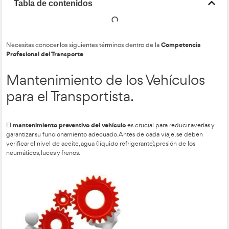
Tabla de contenidos
Comp
Necesitas conocer los siguientes términos dentro de la
Profesional del Transporte
.
Mantenimiento de los Vehí
para el Transportista.
mantenimiento preventivo del vehículo
El
es crucial para red