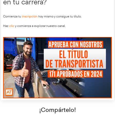
como catalizadores, intercoolers y sistemas de inyección ele
reducir las emisiones. La calidad de los combustibles también
reducción de emisiones de plomo y azufre.
La Ley 34/2007 promueve el uso de sistemas de transporte
contaminantes y fomenta la movilidad sostenible. También es
control
emisiones
CO2
sobre las
de
y la reducción del uso d
En cuanto al ruido, la Ley 37/2003 establece límites sonoros 
superar los niveles permitidos, que van desde leves hasta muy
dependiendo de los daños causados. Los vehículos nuevos 
etiquetas de consumo de combustible, y se requiere el contr
sonoras durante las pruebas.
Puntos de Interés relacion