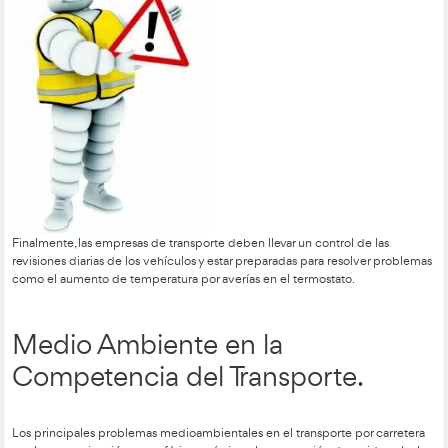
sistema de frenos
El
debe ser revisado regularmente, con es
al ABS y los frenos de disco o tambor. Además, es importante
sistema de alimentación de combustible y refrigeración en b
especial atención a los inyectores, radiador y termostato.
sistema eléctrico
El
, que incluye batería, alternador y motor 
también debe ser revisado para evitar fallos. Es fundamental p
al filtro de aire, el consumo de combustible y la alineación de
mantenimiento regular y el uso de neumáticos adecuad
El
esenciales para la seguridad y eficiencia del vehículo. Las pos
incluyen problemas con el turbo, humo excesivo debido a filt
fallos en el sistema de inyección.