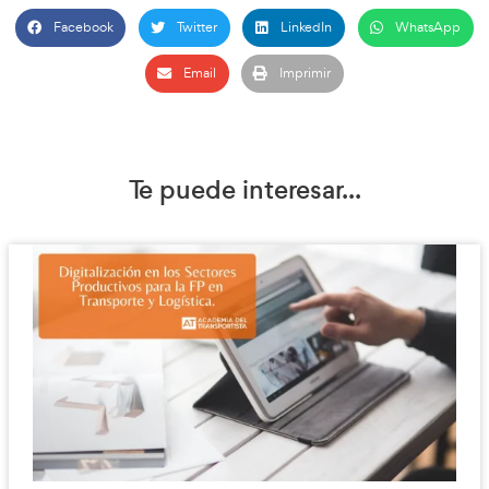
la Competencia Profesional
Transporte.
–
Competencia Profesional del Transportista (DAC Docencia)
.
–
Competencia del Transporte (EcoDriver)
.
–
Competencia Profesional del Transporte (Formate Editorial)
.
¿Listo para dar el siguiente
en tu carrera?
Comienza tu
inscripción
hoy mismo y consigue tu título.