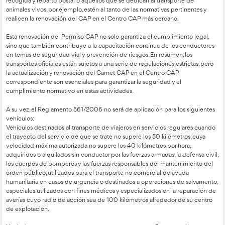
El Real Decreto 640/2007 establece las siguientes excepcio
obligatoriedad de las normas sobre tiempos de conducción y
uso del tacógrafo en el transporte por
carretera.
Los transportes oficiales abarcan una amplia gama de activi
incluyen la recogida y entrega de envíos postales, la prestaci
esenciales como alcantarillado, abastecimiento de agua y m
carreteras. Están sujetos a regulaciones específicas, como la r
masa máxima autorizada del vehículo y el radio de operación 
centro de explotación de la empresa.
Además, es fundamental destacar que para los conductores 
estos transportes, la renovación y actualización del Carnet CAP
que garantiza el cumplimiento de los requisitos legales y la s
carretera. Por tanto, se requiere que aquellos que desempeña
recogida y reparto postal o aquellos que se dedican al trans
animales vivos, por ejemplo, estén al tanto de las normativas p
realicen la renovación del CAP en el Centro CAP más cercan