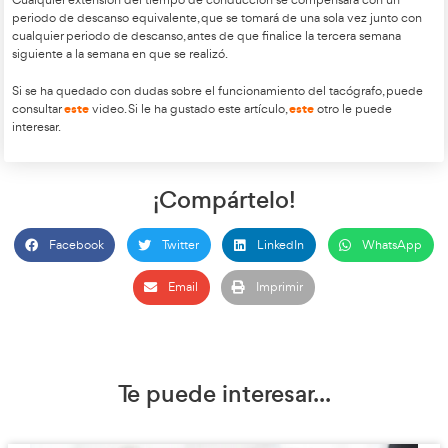
fuera del Estado miembro de
establecimiento, siempre que en cada cuatro semanas conse
como mínimo cuatro períodos de descanso semanal, de los c
deberán ser normales. Cuando se hayan tomado dos período
semanal reducidos consecutivos con arreglo al párrafo anterio
descanso semanal siguiente irá precedido de un período de
tomado como compensación de esos dos períodos de desc
reducidos.
Tiempos de conducción
Tras un período de conducción de cuatro horas y media, el c
una pausa ininterrumpida de al menos 45 minutos, a menos 
período de descanso diario o
semanal. Podrá sustituirse dicha pausa por una pausa de al m
seguida de una pausa de al menos 30 minutos, siempre en e
Excepcionalmente:
Siempre que no se comprometa la segu
carretera y con objeto de llegar a un punto de parada adecua