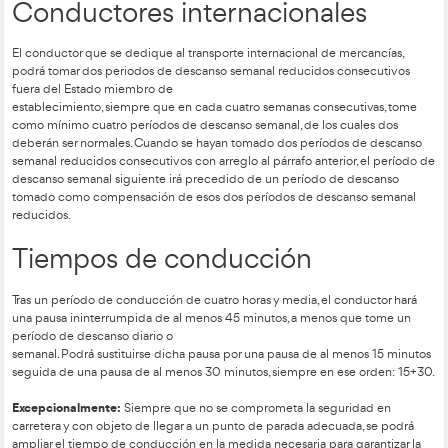
durante el cual un conductor puede disponer libremente de 
tomado dentro de las 24 horas siguientes al descanso anterio
El descanso diario puede ser:
DESCANSO DIARIO NORMAL- Ininterrumpido, de al m
tomado en 2 periodos de 3 horas ininterrumpidas + 9 
ininterrumpidas.
DESCANSO DIARIO REDUCIDO- Ininterrumpido, de al
pero inferior a 11 horas.
Cabe destacar que no podrán tomarse más de 3 descansos di
entre 2 descansos semanales.
El descanso semanal puede ser:
DESCANSO SEMANAL NORMAL- Será un periodo ini
de al menos 45 horas.
DESCANSO SEMANAL REDUCIDO- Cualquier perio
ininterrumpido inferior a 45 horas, pero con un mínim