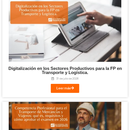
ampliar el tiempo de conducción en la medida necesaria para
seguridad de las personas, del vehículo o de su carga.
El tiempo diario de conducción no puede ser superior a 9 ho
ampliarse como máximo a 10 horas no más de dos veces a la
El conductor deberá señalar manualmente el motivo de la ex
hoja de registro del tacógrafo o en una impresión o en registr
más tardar, al llegar al punto
de parada adecuado.
Esta ampliación de tiempos de conducción habrá de ser para
infrecuentes, involuntarias e inevitables:
Accidentes de tráfico importantes.
Condiciones meteorológicas adversas.
Desvíos en la carretera.
Falta de espacio en la zona de aparcamiento.
El motivo no puede ser previsible.