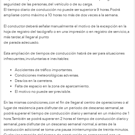
Cabe destacar que la reducción del descanso semanal se c
un descanso equivalente, tomado en una sola vez antes de fina
semana siguiente a la semana de que se trate.
También se considera descanso:
Cualquier tiempo utilizado en viajar a un lugar para h
un vehículo o en volver de ese lugar, cuando el vehícu
encuentre en el domicilio del conductor ni en
el centro de operaciones del empleador, siempre y cu
conductor se encuentre en un ferry o tren y tenga acc
para dormir, cama o litera.
Cuando el conductor acompañe a un vehículo en un t
tren, en las mismas condiciones que en el párrafo anter
Conductores internacional
El conductor que se dedique al transporte internacional de m
podrá tomar dos periodos de descanso semanal reducidos c