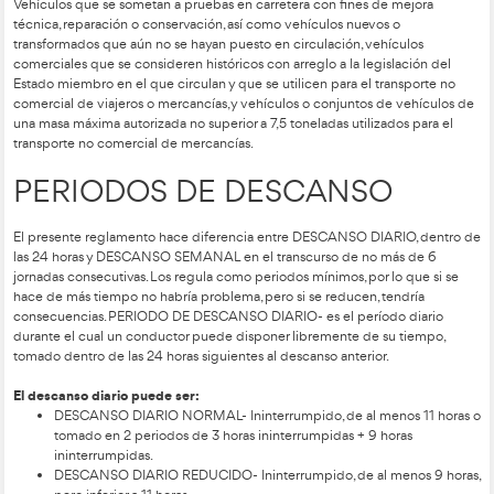
Esta renovación del Permiso CAP no solo garantiza el cumpli
sino que también contribuye a la capacitación continua de 
en temas de seguridad vial y prevención de riesgos. En resum
transportes oficiales están sujetos a una serie de regulaciones 
la actualización y renovación del Carnet CAP en el Centro C
correspondiente son esenciales para garantizar la seguridad y
cumplimiento normativo en estas actividades.
A su vez, el Reglamento 561/2006 no será de aplicación para
vehículos:
Vehículos destinados al transporte de viajeros en servicios r
el trayecto del servicio de que se trate no supere los 50 kiló
velocidad máxima autorizada no supere los 40 kilómetros por
adquiridos o alquilados sin conductor por las fuerzas armadas, 
los cuerpos de bomberos y las fuerzas responsables del man
orden público, utilizados para el transporte no comercial de
humanitaria en casos de urgencia o destinados a operacione
especiales utilizados con fines médicos y especializados en 