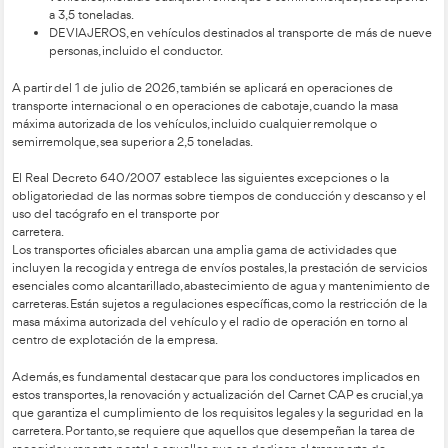
especiales de su actividad laboral, las condiciones de trabaj
recogidas en el Real Decreto 1561/1995, de 21 de septiembre 
2002/15/CE.
PRINCIPIOS, APLICACIÓN Y CONSECUENCIAS DEL REGL
561/2006 Y DEL REGLAMENTO (UE) 165/2014 DEL PAR
EUROPEO Y DEL CONSEJO
El presente Reglamento se aplicará al transporte por carreter
DE MERCANCÍAS, cuando la masa máxima autorizada 
vehículos, incluido cualquier remolque o semirremolqu
a 3,5 toneladas.
DE VIAJEROS, en vehículos destinados al transporte 
personas, incluido el conductor.
A partir del 1 de julio de 2026, también se aplicará en opera
transporte internacional o en operaciones de cabotaje, cuan
máxima autorizada de los vehículos, incluido cualquier remo
semirremolque, sea superior a 2,5 toneladas.