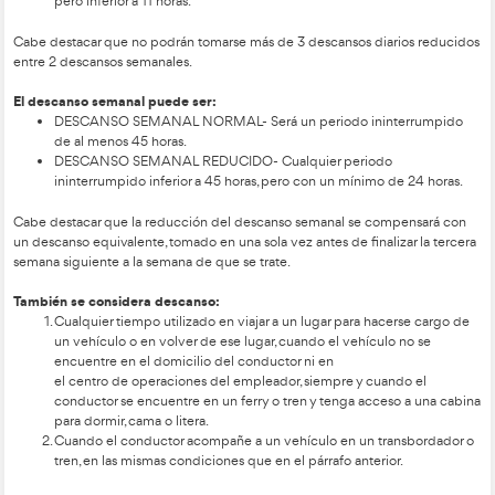
averías cuyo radio de acción sea de 100 kilómetros alrededo
de explotación.
Vehículos que se sometan a pruebas en carretera con fines 
técnica, reparación o conservación, así como vehículos nuevo
transformados que aún no se hayan puesto en circulación, ve
comerciales que se consideren históricos con arreglo a la leg
Estado miembro en el que circulan y que se utilicen para el t
comercial de viajeros o mercancías, y vehículos o conjuntos 
una masa máxima autorizada no superior a 7,5 toneladas utiliz
transporte no comercial de mercancías.
PERIODOS DE DESCANS
El presente reglamento hace diferencia entre DESCANSO DI
las 24 horas y DESCANSO SEMANAL en el transcurso de no 
jornadas consecutivas. Los regula como periodos mínimos, por
hace de más tiempo no habría problema, pero si se reducen, 
consecuencias. PERIODO DE DESCANSO DIARIO- es el perío