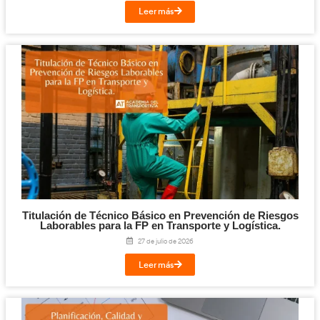
¡Compártelo!
Facebook
Twitter
LinkedIn
Email
Imprimir
Te puede interesar...