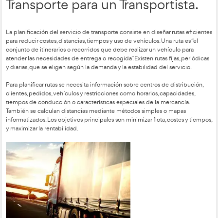
interruptores de emergencia, parachoques reforzados o tomas
Existen 17 tipos de vehículos según el trabajo a realizar, como
cajas abiertas, portacontenedores, jaulas, silos, basculantes, du
cerradas, capitoné, blindados, isotermos, refrigerantes, calorífi
Además, los vehículos se clasifican por capacidad de carga
≤ 3.500 kg) y pesados (MMA > 3.500 kg).
Los itinerarios pueden organizarse según el flujo de producto
indirecto con consolidación o disgregación), la coordinación 
destinatarios y distribuidores, y el grado de centralización (cen
descentralizada o combinada).
El mantenimiento de los vehículos puede ser correctivo, prev
predictivo o TPM, con el objetivo de asegurar disponibilidad
cumplimiento legal al menor coste posible. Incluye activid
revisiones, ITV, sustitución de neumáticos, reparaciones y limp