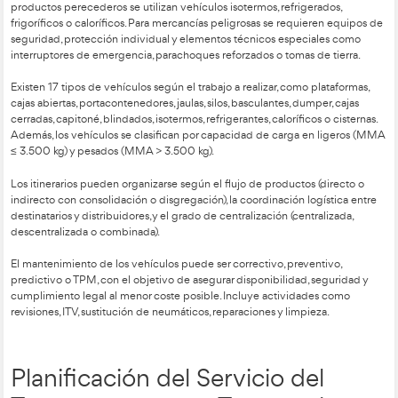
Características del Transpo
Mercancías en la Formació
Profesional en Transporte y
Logística.
El transporte de mercancías exige elegir el vehículo adecua
características técnicas, el tipo de carga, el servicio previsto, lo
mantenimiento y la vida útil del vehículo. Entre las característ
más importantes están la altura, anchura, longitud, gálibo y nú
cada una con límites y requisitos específicos.
El equipamiento del vehículo depende del tipo de mercancí
productos perecederos se utilizan vehículos isotermos, refrig
frigoríficos o caloríficos. Para mercancías peligrosas se requ
seguridad, protección individual y elementos técnicos espe