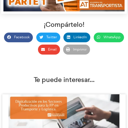
organizar los recorridos de los vehículos teniendo en cuenta e
la distancia y las condiciones del servicio.
paquetería y corta
Se distinguen varios tipos de rutas: las de
grupaje
redes de recogida y reparto; las de
, donde se transp
carga comple
varios clientes en una misma dirección; las de
circuitos técni
recorridos directos sin manipulaciones; y los
larga distancia
, que usan relevos de conductores para optim
costes.
Para planificar correctamente las rutas se deben considerar
la elección del vehículo, el itinerario más adecuado, rutas alte
de carga y descarga, restricciones de circulación, permisos
necesaria. También es habitual el uso de programas informáti
optimizar recorridos y controlar el servicio.
En este proceso es fundamental la correcta organización de lo
planificación horaria y el cumplimiento de normas, especial
transportes complejos o de larga distancia, donde se busca ef