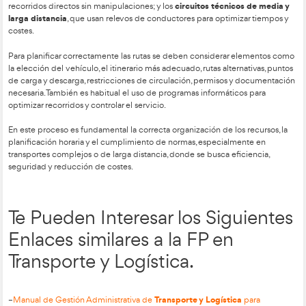
de forma permanente. Esta opción ofrece más flexibilidad y fa
a la demanda del mercado.
Comparada con una flota propia, la flota subcontratada elimin
reduce el absentismo, evita la gestión del mantenimiento y la
ofrece mayor capacidad de ajuste, aunque suele tener un cost
y genera más dependencia del operador logístico.
ventajas
Entre las
destacan: mayor liquidez, flexibilidad, red
por especialización, conocimiento claro de los costes, mejora 
apoyo a la mejora continua y posibilidad de centrarse en la a
inconvenientes
principal. Los
incluyen pérdida de autonomía,
elegir al operador adecuado y relaciones más complejas.