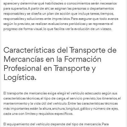
realistas y tener un plazo concreto. Solo así se puede garantiz
equipo entienda qué se quiere lograr y cómo evaluar el progr
Una vez establecidas estas características, se sigue un proces
los objetivos de forma ordenada. Primero, se define el objeti
de manera que pueda medirse su grado de cumplimiento. De
identifica a quién beneficia: la empresa, los clientes, el person
accionistas. También es necesario fijar un plazo, preferiblem
cronogramas que incluyan metas parciales.
Otro paso importante es anticipar los posibles obstáculos qu
aparecer y determinar qué habilidades o conocimientos será
para superarlos. A partir de ahí, se asignan las personas o de
responsables y se diseña un plan de acción que incluya tareas
responsables y soluciones ante imprevistos. Para asegurar qu
según lo previsto, se realizan evaluaciones periódicas y se rep
progreso de forma visual, lo que facilita ver la evolución de u