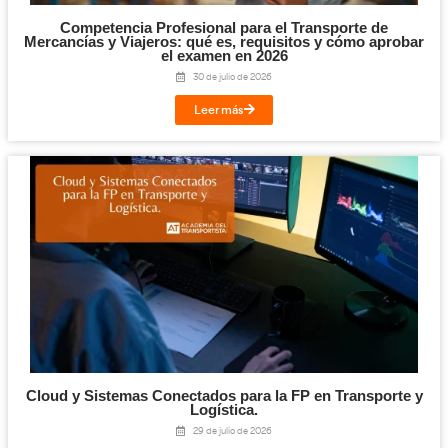
Transportista
puede interesar a un
(EcoDriver).
FP en Transporte y Logística
–
Apúntate ya a la
y convierte e
Transportista
próximo
(AT).