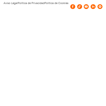
FP Grado Superior en Comercio Internacional
Distancia: Salidas profesionales, módulo
impulsar tu carrera internacional
22 de julio de 2026
Leer más