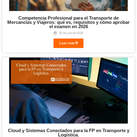
un mercado globalizado.
este
Si le ha interesado este artículo,
otro también puede inter
este
lado
video también le puede agradar.
¡Compártelo!
Facebook
Twitter
LinkedIn
Email
Imprimir
Te puede interesar...