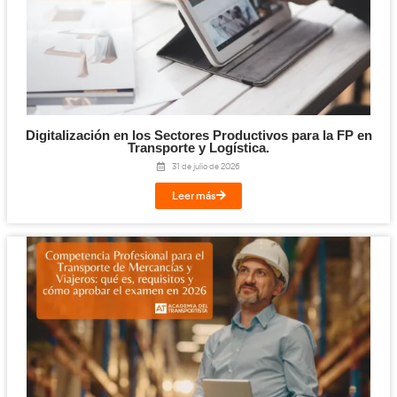
organizaciones no españolas, retraso en el panorama ind
excesiva regulación.
Fortalezas:
Concienciación empresarial de la importa
logística, crecimiento económico sostenible, know-ho
global, óptima posición geográfica de España, adaptac
regulaciones medioambientales, incremento del turis
Oportunidades:
Globalización del mercado, incremen
logística inversa, desarrollo de I+D+i, impulso y consol
infraestructuras logísticas, posibilidad de convertir a E
centro logístico del sur de Europa, crecimiento del m
logística.
Conclusión
La planificación estratégica logística es esencial para cualq
quiera mejorar su competitividad y eficiencia. Para un Técnic
Logística y Transporte online, entender y aplicar estos concept
para desempeñar un papel clave en la gestión y optimizació
de suministro. Implementar estrategias logísticas efectivas no
operatividad interna sino que también fortalece la posición 