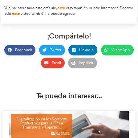
Debilidades:
Falta de planificación estratégica, escas
humanos especializados, reticencia a la innovación, fal
colaborativa, predominio de PYMES en el sector logíst
dependencia del transporte por carretera.
Amenazas:
Absorción de procesos logísticos por gra