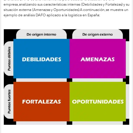
Tipos de Estrategias Logísticas
Estrategia logística selectiva:
Se eligen los intermed
formarán parte de la distribución según las característ
producto, la competencia y el público objetivo.
Estrategia logística exclusiva:
Se limita el número de
venta para garantizar la calidad del servicio y facilitar 