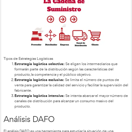
Elementos Clave de la Estrategia Logística
Materias primas:
Selección y gestión eficiente de los
necesarios.
Proveedores:
Establecimiento de relaciones sólidas y 
Centros de producción y almacenaje:
Optimización d
y capacidad.
Canales de información:
Implementación de sistemas
información.
Redes de distribución y venta:
Asegurar la disponibil
producto en el momento y lugar precisos a un coste ó
Cadena de Suministro
La cadena de suministro cubre el ciclo de vida completo de
servicio, desde su obtención hasta su consumo. Las áreas de 
de una cadena de suministro incluyen el aprovisionamiento,
distribución. La gestión óptima de la cadena de suministro i
infraestructuras adecuadas, procesos eficientes y una gesti
los recursos humanos.