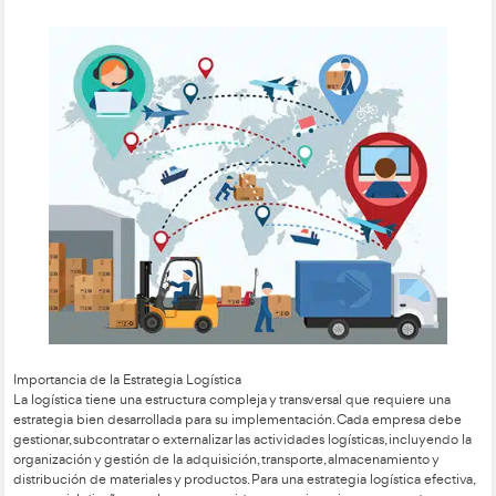
Definición
Los términos «logística» y «estrategia» están estrechamente r
uso tanto individual como conjunto proporciona numerosas v
cualquier organización. La logística es una herramienta estra
mejora la competitividad y, por ende, el sistema productivo 
organización, extendiéndose a nivel nacional. La organizaci
Logistics Executives Council) define la logística como «el p
planificar, implementar y controlar eficientemente el flujo de 
productos en curso, productos terminados y la información re
desde el punto de origen hasta el punto de consumo, con el
satisfacer los requerimientos del cliente».