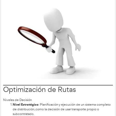
Paso 4: Verificación de Optimalidad
Si todos los costos marginales son negativos, la solución actu
lo contrario, continuar con el siguiente paso.
Paso 5: Ajuste de Variables Básicas y No Básicas
Seleccionar la celda no básica con el mayor valor negativo de
crear un circuito y ajustar las variables básicas y no básicas. Est
comienza y termina en la variable no básica seleccionada y c
segmentos horizontales y verticales con extremos en variable
Paso 6: Reajuste de Valores
Ajustar los valores de las variables básicas para satisfacer las 
oferta y demanda. Asignar a la variable no básica selecciona
valor posible sin que ninguna de las variables básicas se vuel
Luego, volver al paso 2.