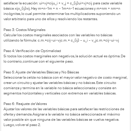
solución inicial factible. Este método también es conocido
de los costos ficticios.
Algoritmo del Método MODI
Paso 1: Solución Inicial Factible
Calcular una solución inicial factible utilizando métodos co
la esquina noroeste, el método de costo mínimo o el método
Paso 2: Multiplicadores uiu_iui​ y vjv_jvj​
Calcular los valores de los multiplicadores uiu_iui​ y vjv_jvj​ a
filas y columnas de la tabla de transporte. Estos multiplicado
satisfacer la ecuación: ui+vj=ciju_i + v_j = c_{ij}ui​+vj​=cij​ par
básica xijx_{ij}xij​. Hay m+n−1m + n – 1m+n−1 ecuaciones y
incógnitas, lo cual permite determinar los multiplicadores s
valor arbitrario para uno de ellos y resolviendo los restantes.
Paso 3: Costos Marginales
Calcular los costos marginales asociados con las variables no 
utilizando la fórmula: c.m.=cij−ui−vjc.m. = c_{ij} – u_i – v_jc.m.=