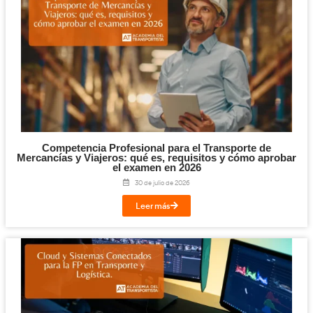
Cálculo del Número Óptimo de Vehículos
Rutas Planificadas (VRP)
: Utilizar software específico
rutas y el número óptimo de vehículos necesarios.
Demanda Aleatoria
: Aplicar teoría de colas y simulac
determinar el número adecuado de vehículos y su utili
Asignación Directa
: Asignar vehículos según la dema
de usuarios o actividades.
es
t
e
Si le ha interesado este artículo,
otro también puede inter
este
lado
video también le puede agradar.
¡Compártelo!
Facebook
Twitter
LinkedIn