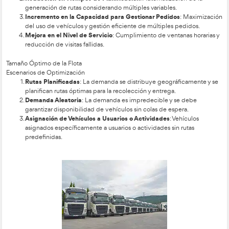
Tecnologías en Optimización de Rutas
Sistemas de Información Geográfica (GIS)
: Para ges
distribución geográfica.
Sistemas de Localización Geográfica (GPS)
: Para ras
ubicación de los vehículos en tiempo real.
Software de Optimización de Rutas
: Algoritmos que
restricciones operativas para generar rutas óptimas.