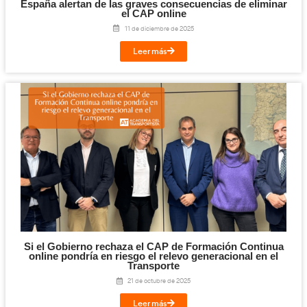
pedagógicos formativos tienen que poner el acento en la ca
docente y de los materiales didácticos a emplear. Los nuevos r
nuevas herramientas tecnológicas deben dejarse reflejadas pa
calidad y eficacia de la formación y desde AT haremos sugere
respecto.
Sistemas de Gestión de Calidad
Los Sistemas de Gestión de Calidad y de Mejora Continua ya
de las actividades del transporte y para que su implementaci
y eficiente, una vez más, necesitan de la complicidad y cono
transportista. Desde AT creemos que es necesario incluir, al m
aspectos básicos de las normas ISO, UNE y EN más afectas al 
(Calidad, Seguridad, Medio Ambiente y Gestión Energética).
Convocatoria y modalidad de exámenes
El número de convocatorias anuales se sigue manteniendo en 
que provoca que un alumno/a que suspenda su convocatori