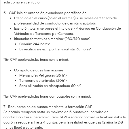
teleformación:
Formación Inicial Ordinaria: 28 horas en teleformación
Formación Inicial Acelerada: 14 horas en teleformació
2.- Nuevas excenciones para permiso CAP
Transporte Privado complementario.
Traslado de autobuses por cuestiones de mantenimien
Transporte humanitario.
Vehículos autoescuela y centros CAP (siempre que no 
transporte).
3.- CAP formación continua y especialización
Aspectos claves en contenidos:
Seguridad en carretera
Salud y seguridad en el trabajo
Reducción del impacto medioambiental de la con
Incorpora formación práctica (permitidos simuladores 
Itinerarios formativos a medida: (35 horas)
Común: 21 horas