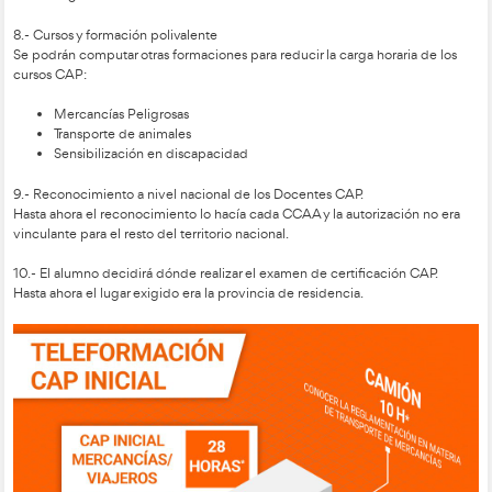
Específico a elegir por transportista: 14 horas
4.- Aula móvil: la formación se traslada a los centros de trabaj
Las empresas CAP podrán utilizar aulas móviles cumpliendo 
equipamiento de instalaciones, medios, etc.
5.- Control biométrico para evitar fraudes
Las empresas CAP deberán disponerse de un sistema de con
biométrico digital para facilitar el control de asistencia a los c
aula como en vehículo.
6.- CAP inicial: obtención, exenciones y certificación.
Exención en el curso (no en el examen) si se posee cer
profesionalidad de conductor de camión o autobús.
Exención total si se posee el Título de FP Técnico en
Vehículos de Transporte por Carretera.
Itinerarios formativos a medida: (280/140 horas)
Común: 244 horas*
Específico a elegir por transportista: 36 horas*