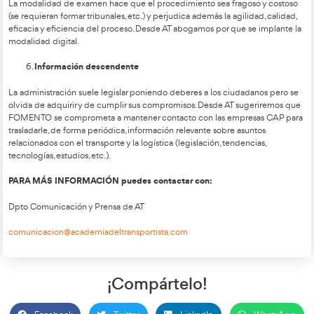
tenido en cuenta en el desarrollo de este Real Decreto, ni si
opción de futuro, obviando el espíritu de la DIRECTIVA (UE) 
necesidades de los propios transportistas.
Además de ignorar, entrando en la tercera década del siglo XX
modalidad de teleformación, permite extender más la forma
coste y, lo más importante, la utilización de múltiples recurso
facilitan el aprendizaje, es decir, el Ministerio, no pone en valo
aprendizaje digital como herramienta facilitadora de una fo
calidad.
En un avance de Estudio que está realizando el Instituto De
Internacional del Transportista (AT- IDIT):
Un 87,5% de conductores/as profesionales preferirían 
formación fuera en modalidad de teleformación, frent
elegiría combinarla con presencial.
Un 82% señala como ventajas de la teleformación: el po
formación en cualquier momento que les viniera bien 