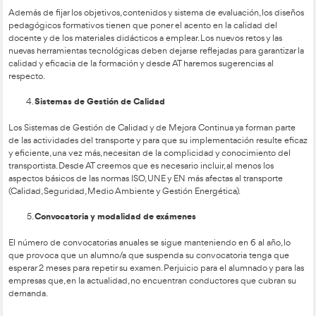
En ellas pretendemos poner al transportista en el centro de l
siglo XXI
. Por ello hemos lanzado al Ministerio nuestras reivi
gracias a nuestro contacto diario con empresas y profesionales
consideramos necesarias para la mejora de una actividad cla
desarrollo de nuestro país.
La formación de conductor
transportistas en el siglo XX
El transportista como protagonista de su formación
La conciliación de la vida familiar y laboral debe abordarse d
ámbitos, incluido el de la formación. La profesión de transport
largas ausencias de su entorno familiar y los periodos de for
CAP exigen que para cubrir las 35 horas obligatorias se emp
fines de semana, que suelen sacrificarse de su descanso y de s
La directiva europea permitía que hasta 12 de esas 35 horas
pudieran recibirse en la modalidad de teleformación y FOM