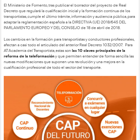
La formación online para el sector del transporte comienza a 
prioritaria para el Ministerio de Fomento con la publicación 
proyecto de Real Decreto que deberá regularla.
La cualificación inicial y la formación continúan de los 
quedará regulada con la aprobación del nuevo Real 
borrador acaba de ser publicado.
La teleformación para transportistas se convertirá en 
plazo según se vaya aplicando la Directiva Europea a 
ajustarse el nuevo Real Decreto.
El Ministerio de Fomento, tras publicar el borrador del proye
Decreto que regulará la cualificación inicial y la formación co
transportistas, cumple el último trámite, información y audienc
adaptar la reglamentación española a la DIRECTIVA (UE) 20
PARLAMENTO EUROPEO Y DEL CONSEJO de 18 de abril de
Los cambios en la formación para transportistas y conductores
afectan a casi todo el articulado del anterior Real Decreto 1