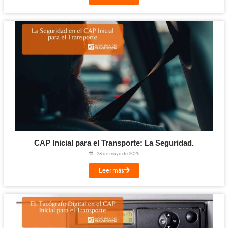
esperar 2 meses para repetir su examen. Perjuicio para el alu
empresas que, en la actualidad, no encuentran conductores 
demanda.
La modalidad de examen hace que el procedimiento sea fra
(se requieran formar tribunales, etc.) y perjudica además la agi
eficacia y eficiencia del proceso. Desde AT abogamos por que
modalidad digital.
Información descendente
La administración suele legislar poniendo deberes a los ciu
olvida de adquirir y de cumplir sus compromisos. Desde AT 
FOMENTO se comprometa a mantener contacto con las emp
trasladarle, de forma periódica, información relevante sobre a
relacionados con el transporte y la logística (legislación, tend
tecnologías, estudios, etc.).
PARA MÁS INFORMACIÓN puedes contactar con: