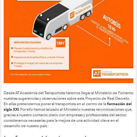
*En CAP acelerado, las horas son la mitad.
Cómputo de otras formaciones:
Mercancías Peligrosas (36 h*)
Transporte de animales (20h*)
Sensibilización en discapacidad (10 h*)
*En CAP acelerado, las horas computables son la mitad.
7.- Recuperación de puntos mediante la formación CAP
Se podrán recuperar hasta un máximo de 6 puntos del perm
conducción tras superar los cursos CAP. La anterior normativ
opción a recuperar hasta 4 puntos, pero la realidad es que tra
nunca llegó a autorizarlo.
8.- Cursos y formación polivalente
Se podrán computar otras formaciones para reducir la carga h
cursos CAP: