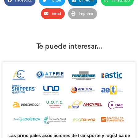
de conciliación familiar.
Los Sistemas de Transporte Inteligente y cómo evolu
desarrollo tecnológico
La gestión del transporte y la seguridad operacional forma p
de la Estrategia de Movilidad Segura, Sostenible y Conectada
necesitan de la participación lógica del transportista en el p
cambio. Por ello, la formación, y la sensibilización en su import
constituye la herramienta fundamental para lograrlo.
En los objetivos y contenidos propuestos, AT Academia del Tra
aportará su visión alineada con los principios del pacto Mun
Unidas (ODS) y con las últimas tendencias de la transformación
transporte.
Formación de Calidad
Además de fijar los objetivos, contenidos y sistema de evaluac