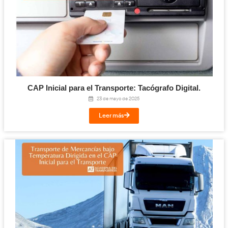
Dpto Comunicación y Prensa de AT
comunicacion@academiadeltransportista.com
¡Compártelo!
Facebook
Twitter
LinkedIn
Email
Imprimir
Te puede interesar...