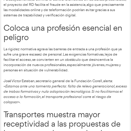
en el CAP de Formación Continua.
No contempla en absoluto el uso del aula virtual en e
Formación Continua.
Ramón Valdivia, vicepresidente ejecutivo de la Asociación de
Internacional por Carretera (ASTIC), advierte: «
La Directiva e
se puede formar online con garantías. No aplicar la posibi
realizar la formación CAP en la modalidad de teleformaci
un retroceso que nos aleja de la modernización del transpo
sin los pocos conductores que aún tenemos
». «
La teleformac
múltiples ventajas, entre ellas la posibilidad de que los con
realicen el curso CAP en su lengua materna, ya sea una len
la Unión Europea, de terceros países o cualquiera de las l
cooficiales de las comunidades autónomas españolas, gar
una formación más accesible y eficaz
», agrega el directivo 
Elimina el control biométri
abre la puerta al fraude en 