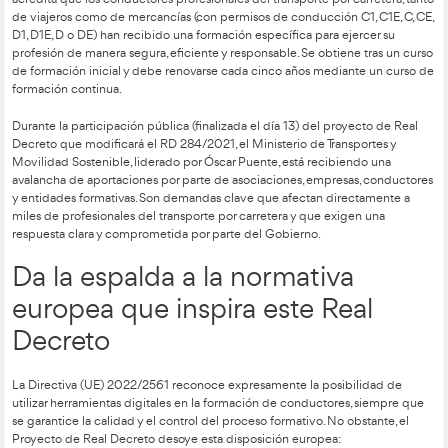
Movilidad Segura y Sostenible
-integrado por
AT Academia d
la
Asociación del Transporte Internacional por Carretera
(ASTIC
Corell
,
Ecodriver Mobility University
y
DAC Docencia
– alerta
finalmente el Ministerio de Transportes y Movilidad Sostenib
CAP de Formación Continua (obligatorio cada cinco años) e
online (teleformación y aula virtual), se incrementarán las difi
profesión que ya enfrenta una severa escasez de personal -
falta unos 30.000 conductores de camión- y se complicará el
conductores en activo.
El CAP es el Certificado de Aptitud Profesional, un título obl
acredita que los conductores profesionales del transporte por
de viajeros como de mercancías (con permisos de conducción
D1, D1E, D o DE) han recibido una formación específica para e
profesión de manera segura, eficiente y responsable. Se obtie
de formación inicial y debe renovarse cada cinco años medi
formación continua.
Durante la participación pública (finalizada el día 13) del pr
Decreto que modificará el RD 284/2021, el Ministerio de Tran