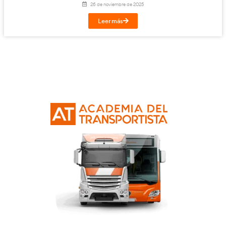
La escasez de conductores profesionales l
Congreso: España necesita más de 30.000
conductores
16 de diciembre de 2025
Leer más