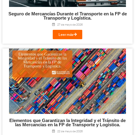
¡Compártelo!
Facebook
Twitter
LinkedIn
Email
Imprimir
Te puede interesar...