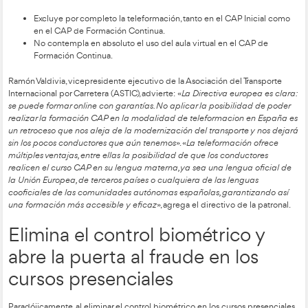
Movilidad Sostenible, liderado por Óscar Puente, está recibi
avalancha de aportaciones por parte de asociaciones, empre
y entidades formativas. Son demandas clave que afectan dir
miles de profesionales del transporte por carretera y que exi
respuesta clara y comprometida por parte del Gobierno.
Da la espalda a la normativ
europea que inspira este R
Decreto
La Directiva (UE) 2022/2561 reconoce expresamente la posi
utilizar herramientas digitales en la formación de conductore
se garantice la calidad y el control del proceso formativo. No 
Proyecto de Real Decreto desoye esta disposición europea:
Excluye por completo la teleformación, tanto en el CA