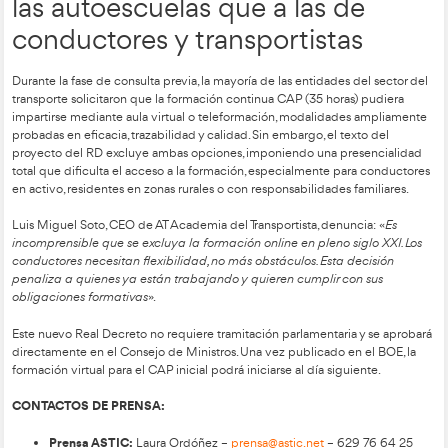
cursos presenciales
Paradójicamente, al eliminar el control biométrico en los curs
el proyecto del RD facilita el fraude en la asistencia, algo q
las modalidades online y de teleformación podrían evitar grac
sistemas de trazabilidad y verificación digital.
Coloca una profesión esenc
peligro
La rigidez normativa agrava las barreras de entrada a una pro
sufre una grave escasez de personal. Las exigencias formativas
facilitar el acceso, se convierten en un obstáculo que desince
incorporación de nuevos profesionales, especialmente jóvene
personas en situación de vulnerabilidad.
José Víctor Esteban, secretario general de la Fundación Corell,