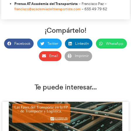
«
Estamos ante una tormenta perfecta: falta de relevo gener
de trabas formativas y nula adaptación tecnológica. Si no f
acceso a la formación, el transporte profesional corre el rie
colapsar
».
Transportes muestra mayor
receptividad a las propues
las autoescuelas que a las 
conductores y transportist
Durante la fase de consulta previa, la mayoría de las entidade
transporte solicitaron que la formación continua CAP (35 hor
impartirse mediante aula virtual o teleformación, modalida
probadas en eficacia, trazabilidad y calidad. Sin embargo, el t
proyecto del RD excluye ambas opciones, imponiendo una p
total que dificulta el acceso a la formación, especialmente 
en activo, residentes en zonas rurales o con responsabilidades