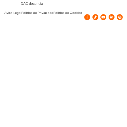
Las principales asociaciones de transporte y l
España alertan de las graves consecuencias d
el CAP online
11 de diciembre de 2025
Leer más