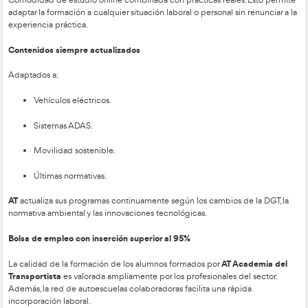
Ofrece más salidas profesionales.
Acceso a estudios universitarios.
Altas tasas de inserción.
Este
Grado
se ha diseñado pensando en el futuro de la Movil
prepara al alumno no solo para ser profesor, sino también par
de responsabilidad en Formación Vial y Movilidad Urbana.
Incluye vídeo:
https://youtu.be/N_IW2_WT-Dw
Requisitos para iniciar la formación en 2026
Estudios mínimos:
ESO para DGT / Bachillerato o Gr
FP.
Permisos:
B con 2 años; A2 para determinados módul
Superior.