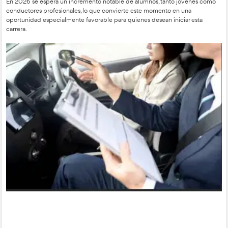
Movilidad Segura y Sostenible
es hoy más relevante que nunc
administraciones públicas están impulsando estrategias de 
requieren mayor capacitación, por lo que el papel del formad
dimensión aún más estratégica en los próximos años.
Si te atrae el mundo de la conducción, disfrutas enseñando y
empleo con una demanda laboral sólida, esta guía te ofrece u
completa sobre qué hace un Profesor de Autoescuela, qué ví
obtener la acreditación, qué requisitos debes cumplir y cuáles
oportunidades profesionales que te esperan.
En 2026 se espera un incremento notable de alumnos, tant
conductores profesionales, lo que convierte este momento e
oportunidad especialmente favorable para quienes desean ini
carrera.