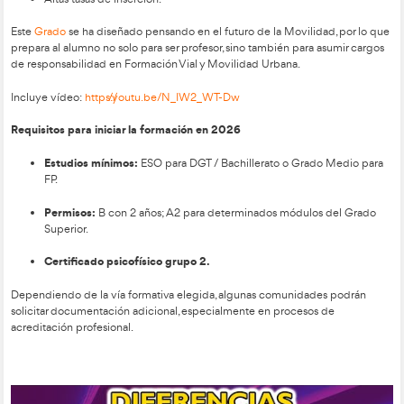
1. Certificado de Aptitud de la DGT (posiblemente en su fa
Aún vigente, pero con previsión de desaparecer.
El procedimiento general es:
Inscripción online
en la convocatoria anual (tasa apro
Fase teórica a distancia
, con clases virtuales y exáme
Curso presencial
intensivo y eliminatorio (alrededor 
Certificado de Aptitud
Obtención del
tras superar to
Requisitos:
ESO o FP Medio.