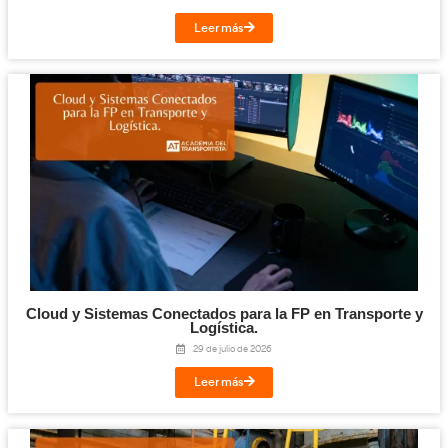
constantes.
Formación empresarial
Muy demandada por aseguradoras, flotas y empresas de tran
Las compañías buscan reducir siniestros y mejorar la eficienci
donde el Profesor de Autoescuela aporta un gran valor.
Perspectivas salariales y estabilidad laboral
24.000 – 30.000 €
: salario base
35.000 – 42.000 €
: con especializaciones
Hasta 45.000 €
: función directiva + experiencia
Ventajas: