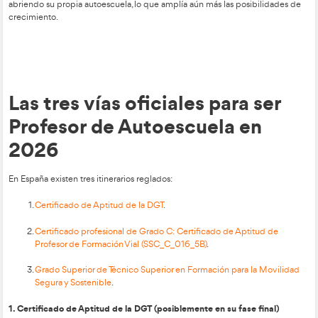
desaparecerá pronto.
Los nuevos Certificados Profesionales entre los que se
Certificado de Aptitud de Profesor de Formación Vial
(SSC_C_016_5B)
, se están implantando.
El
Grado Superior de Técnico Superior en Formación p
Segura y Sostenible
gana protagonismo cada año.
Quien empiece ahora aprovechará una ventana de oportunid
hecho, se espera que a medio plazo la vía preferente sea la
F
la cualificación estándar del sector.
Digitalización del aprend