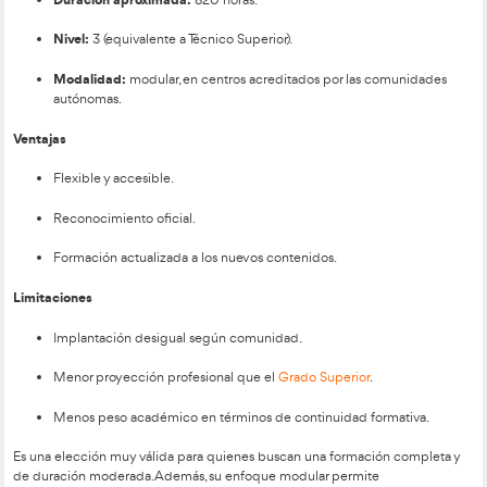
competitivos:
20.000 – 28.000 €
para perfiles iniciales
40.000 €
Hasta
con especializaciones
Además:
Horarios flexibles.
Posibilidad de trabajar por cuenta propia.
Estabilidad a largo plazo.
Muchos docentes acaban asumiendo responsabilidades de ge
abriendo su propia autoescuela, lo que amplía aún más las po
crecimiento.