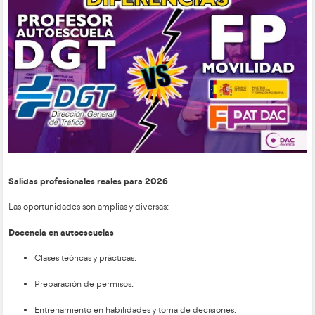
Permiso B con 2 años de antigüedad.
Certificado psicofísico grupo 2.
Ventajas:
Coste bajo.
Flexibilidad.
Desventajas:
Alta exigencia.
Cupo limitado.
Futuro incierto.