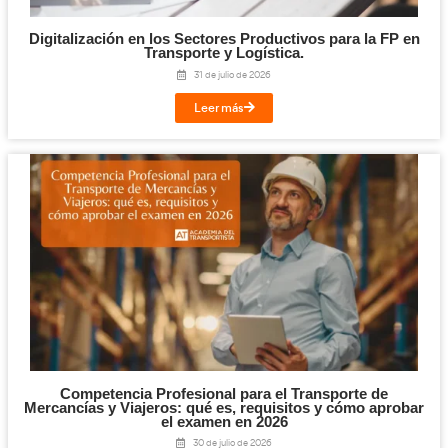
Formación especializada
CAP
.
ADR
.
Recuperación de puntos.
Conducción eficiente
.
Consultoría y asesoramiento
Planes de Movilidad.
Seguridad vial corporativa.
Formación para flotas.
Muchas empresas externalizan su formación vial, generando