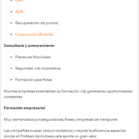
Ventajas
Flexible y accesible.
Reconocimiento oficial.
Formación actualizada a los nuevos contenidos.
Limitaciones
Implantación desigual según comunidad.
Menor proyección profesional que el
Grado Superior
.
Menos peso académico en términos de continuidad f
Es una elección muy válida para quienes buscan una formac
de duración moderada. Además, su enfoque modular permit
compatibilizarlo con trabajo u otras responsabilidades.