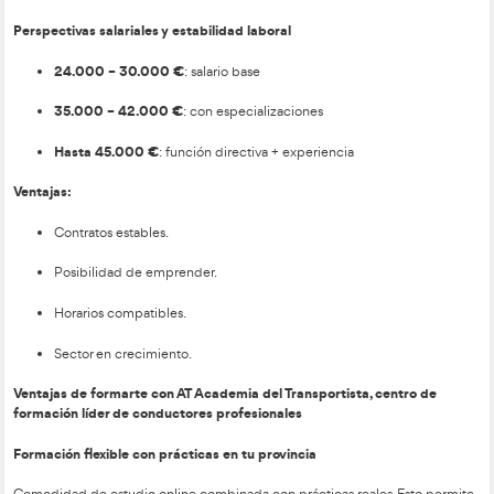
3. Grado Superior en Movilidad Segura y Sostenible
La vía más completa, prestigiosa y con mayor proyección fut
Estructura:
Duración:
2 años (2.000 horas / 120 ECTS).
Modalidad:
online + prácticas presenciales.
Módulos clave:
Seguridad Vial, Sostenibilidad, Técnic
Conducción, Didáctica, Movilidad Eléctrica, Gestión d
Digitalización, etc.
Por qué destaca:
Será el referente formativo.