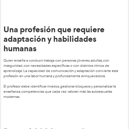
Conectividad continua entre vehículos e infraestructu
Micromovilidad y ciudades inteligentes.
Zonas de Bajas Emisiones (ZBE).
El Profesor de Autoescuela debe comprender estas innovaci
transmitirlas en su enseñanza para formar a conductores cap
desenvolverse en un entorno moderno, sostenible y tecnoló
avanzado. Esto implica actualizar constantemente sus compe
para trasladar a los alumnos buenas prácticas de conducción 
de asistentes electrónicos y respeto a la nueva configuración 
ciudades.
Formar en actitudes, hábi