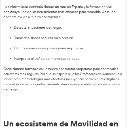
nueva Movilidad
El Profesor de Autoescuela no es únicamente quien enseña a
examen de conducir. Es un educador experto en Seguridad Vi
comportamiento humano, prevención de riesgos y Movilidad
función combina conocimientos técnicos, habilidades pedag
capacidad para acompañar a personas de perfiles muy difere
proceso de aprendizaje que puede cambiarles la vida.
Hoy, además, debe integrar factores como la convivencia ent
tradicionales y eléctricos, la conducción conectada, la planifi
sostenible o la gestión del estrés ante contextos urbanos ca
complejos.