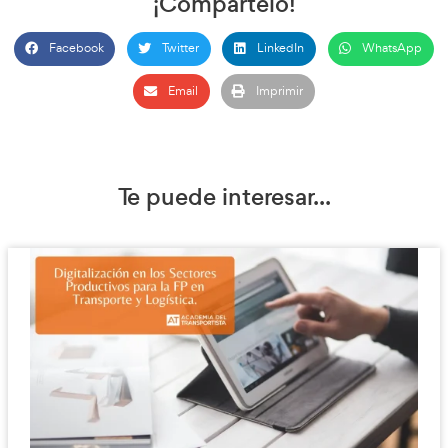
Permisos profesionales
C
,
D
y
C+E
, con mejores condiciones salariales.
Este segmento es uno de los que más crece, impulsado por la 
Transporte y el Turismo.
Dirección y gestión
Director de autoescuela.
Coordinador pedagógico.
Responsable de formación.
La digitalización de los centros ha creado nuevos roles que 
competencias de planificación y liderazgo.