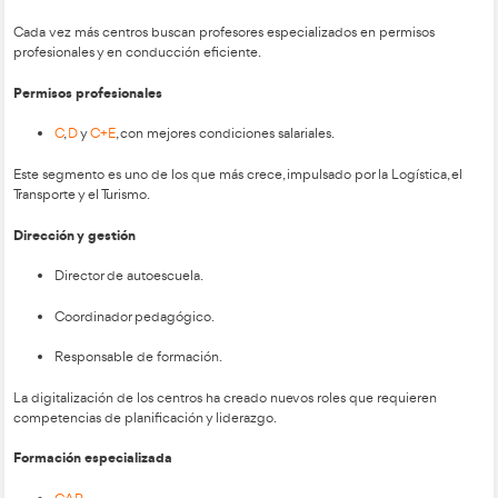
Es la vía tradicional, pero cada año su disponibilidad es más in
que quienes deseen optar por ella deben estar especialmente
convocatoria.
2. Certificado Profesional SSC_C_016_5B (Grado C)
Es una opción intermedia impulsada por el Ministerio de Edu
diseñada para responder a las necesidades formativas del n
profesional.
Características principales
Duración aproximada:
820 horas.
Nivel:
3 (equivalente a Técnico Superior).
Modalidad:
modular, en centros acreditados por las
autónomas.