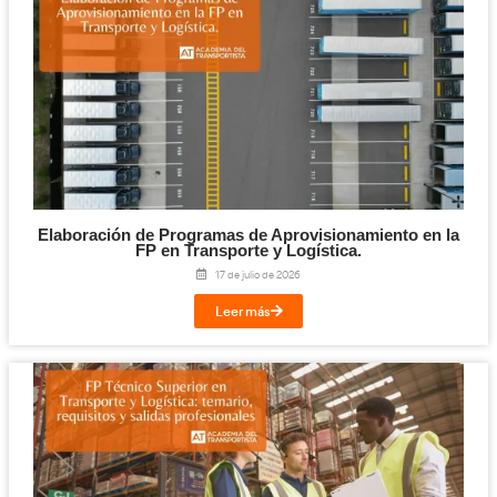
–
Noticas sobre FP en Transporte y Logística (EcoDriver).
–
Manual de FP en Transporte y Logística (Formate Editorial).
Regístrate en el Grado Sup
Transporte y Logística y c
tu futuro profesional.
Formación Profes
Para recibir más información como en esta
Transporte y Logística
Técnico Sup
y convertirte en un gran
Transporte y Logística
visita nuestra
web.
Puedes acceder también a nuestro canal de
Youtube
.