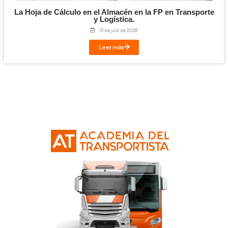
Facebook
Twitter
LinkedIn
Email
Imprimir
Te puede interesar...