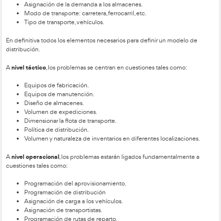
agilizar la cadena de suministro, buscando eficiencia y eficac
recursos humanos y materiales, y reduciendo los costos asoci
transportes, manipulaciones y controles innecesarios.
DISEÑO DE REDES LOGÍSTICAS
El diseño de una red logística efectiva es crucial para lograr 
eficiente de recursos dentro de un contexto predefinido de 
optimización económica
el concepto de
es importante, es m
abordarlo desde una perspectiva que busque el diseño de 
eficaz y con costos previsibles.
Este proceso implica un bal
aspectos comerciales, técnicos y financieros, obligando a las
tomar decisiones estratégicas o
trade-offs
.
Elementos Clave en el Diseño de una Red Logística
Para entender cómo crear una red logística efectiva, es neces
varios factores clave: