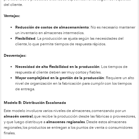
Disponibilidad del producto
Rapidez de entrega
Fiabilidad en los plazos de suministro
El objetivo principal es mejorar la situación actual sin sacrifica
servicio, asegurando que se mantiene competitivo respecto a
proveedores del mercado.
Impacto Económico de la Logística
El servicio logístico siempre tiene un costo asociado, pero es
necesaria para aumentar o mantener la cuota de mercado. D
de vista económico, la descentralización de los almacenes 
mayores costos de almacenamiento y mantenimiento de stoc
incrementar los costos del transporte primario (de aprovisiona
embargo, los costos del transporte local pueden disminuir gra
simples y el uso de vehículos ligeros como furgonetas, lo que
proceso.
Búsqueda del Óptimo Económico