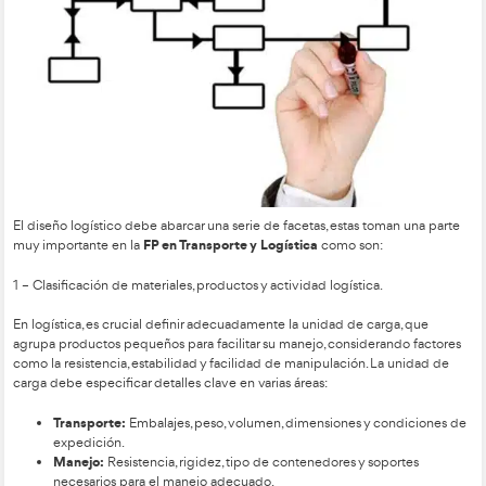
ejecutarlo.
Antes de diseñar o rediseñar procesos logísticos, es fundament
análisis exhaustivo basado en los manuales de procesos y p
la empresa. Este análisis ayuda a identificar posibles fallos en
tareas, recursos sobrantes o insuficientes, cuellos de botella 
que puedan estar afectando la eficiencia. Una vez evaluada la 
procede a una nueva planificación de los procesos, tomando
las necesidades internas (empleados, tecnología) como los r
los usuarios externos (clientes, proveedores, outsourcing).
Este enfoque asegura una logística más eficiente y alineada c
organizacionales.