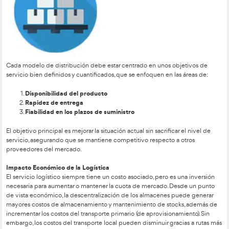
El diseño del almacén debe optimizar el tráfico interno, calcu
necesario y distribuir el área de manera eficiente, tomando en
similares a los de una planta industrial. El objetivo es reducir c
seguridad, mantener el orden, integrar procesos y permitir fle
futuras expansiones.
Además, es esencial consultar al personal involucrado para val
hacerlos partícipes en el proceso.
REFLEXIONES IMPORTANTES PARA EL DIAGNÓSTICO LO
Valor Añadido
–
: Este concepto económico se refiere a la me
producto o servicio no solo a través de sus características tan
también mediante el servicio ofrecido. El valor añadido no se 
intrínseco del producto, sino en su valor de mercado.
Logística
–
: La logística abarca los canales a través de los cua
materiales se mueven desde su origen hasta el consumidor fin