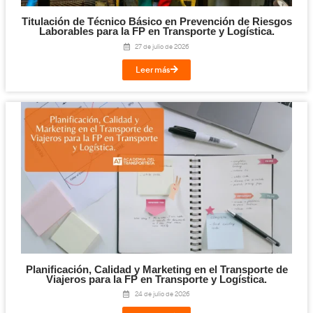
Limitaciones geográficas
: Este modelo funciona mej
mercados locales o regionales. Puede ser menos efect
mercados más grandes o internacionales.
Costos de transporte
: Los costos de transporte pue
dependiendo de la distancia entre el almacén central 
distribuidores o puntos de venta.
Modelo E: Planta de Distribución
planta de distribución
El modelo de
se basa en un centro q
pedidos de múltiples proveedores y distribuye directamente
los puntos de venta o clientes. Este modelo se utiliza comú
empresas que requieren una distribución puntual, como distr
editoriales, empresas de paquetería express y operadores logí
Ventajas:
Agilidad en la distribución
: Los productos se recoge
distribuyen rápidamente, lo que mejora la capacidad 