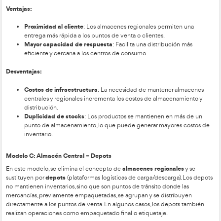
El objetivo final es encontrar el equilibrio donde los costos t
una de las funciones logísticas sean los más bajos posibles. Es
analizando diferentes alternativas y eligiendo aquella que of
costo total, siempre manteniendo la calidad del servicio.
En resumen, diseñar una red logística exitosa requiere tener 
los costos como los niveles de servicio, con la finalidad de cr
estructura eficiente, rentable y adaptable a las necesidades 
NATURALEZA DE LAS DECISIONES LOGÍSTICAS
Técnico Superior en Transporte y Logística
nivel estra
Un
a
tomar las siguientes decisiones fundamentalmente:
Fábricas y almacenes requeridos, nivel tecnológico y
dimensionamiento de los mismos.
Niveles de producción de las fábricas.
Stock normativo de los almacenes.