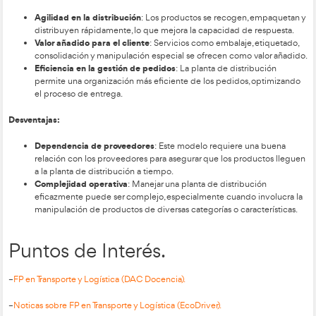
modelo de distribución
En logística, el
es el diseño o la estr
la cual los productos son entregados a los consumidores, con
necesidades comerciales, geográficas y operativas de la empr
continuación, se describen cinco modelos típicos de distrib
con sus características y ventajas:
Modelo A: Distribución Directa
Este modelo implica la entrega del producto directamente 
fabricante al consumidor final
. Se utiliza comúnmente en 
fabrican productos sobre pedido o personalizados, como artí
profesionales o productos diseñados específicamente según l
del cliente.
Ventajas:
Reducción de costos de almacenamiento
: No es ne
un inventario en almacenes intermedios.