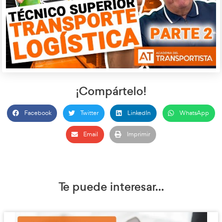
Ventajas:
Proximidad al cliente
: Los almacenes regionales perm
entrega más rápida a los puntos de venta o clientes.
Mayor capacidad de respuesta
: Facilita una distrib
eficiente y cercana a los centros de consumo.
Desventajas:
Costos de infraestructura
: La necesidad de manten
centrales y regionales incrementa los costos de alma
distribución.
Duplicidad de stocks
: Los productos se mantienen e
punto de almacenamiento, lo que puede generar may
inventario.
Modelo C: Almacén Central – Depots
almacenes regio
En este modelo, se elimina el concepto de
depots
sustituyen por
(plataformas logísticas de carga/desca