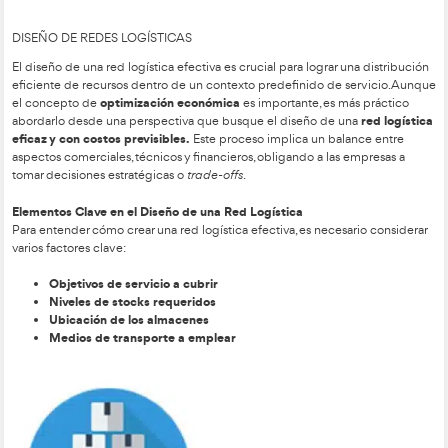
3 – Distribución y organización del proceso logístico.
Las empresas deben considerar diversos tipos de almacenes 
estratégica, ya que estos factores son cruciales para el éxito lo
decisión sobre la ubicación de un almacén depende de múltip
se vuelve más compleja a medida que aumenta el tamaño de
su sistema de distribución. El análisis debe equilibrar criteri
comerciales, y considerar aspectos como el producto, los cost
demanda.
Variables clave para analizar:
Producto:
Tipo, características y cantidad a almacenar.
Costos:
Terrenos, equipos, mano de obra, transporte y o
inherentes.
Demanda:
Localización de consumidores, tamaño y fr
pedidos, y rapidez en la entrega.
Competencia:
Ubicación y eficiencia de los almacen
competidores.