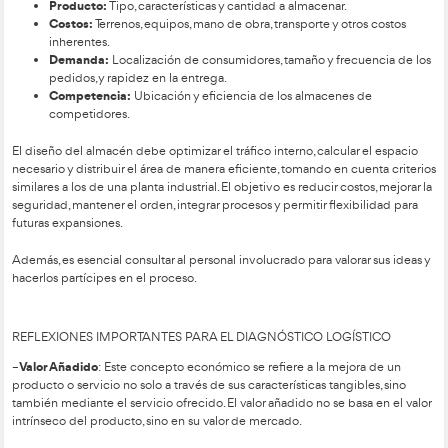
necesarios para el manejo adecuado.
Almacenaje:
Tipos de envases, volatilidad y combustib
productos.
Tráfico:
Cantidades, frecuencia de pedidos, stock má
desde lo anual hasta lo diario.
Además, se recomienda realizar un análisis de Pareto median
clasificación ABC de los artículos, lo que permite aplicar un 
eficiente y vigilado. La normalización de elementos como di
envases y soportes simplifica los planes logísticos y mejora el
aprovechamiento del espacio, los medios materiales y los sto
así las operaciones.
El diseño de nuevos contenedores y paletas continúa siendo 
para lograr mayores eficiencias y simplificación en los proceso
2 – Etapa de transporte y almacenamiento: escalonar el proce
El escalonamiento del proceso logístico busca reducir los co