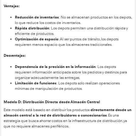
Localización de fábricas y almacenes.
Asignación de almacenes a puntos de suministros.
Asignación de la demanda a los almacenes.
Modo de transporte: carretera, ferrocarril, etc.
Tipo de transporte, vehículos.
En definitiva todos los elementos necesarios para definir un
distribución.
nivel táctico
A
, los problemas se centran en cuestiones tales
Equipos de fabricación.
Equipos de manutención.
Diseño de almacenes.
Volumen de expediciones.
Dimensionar la flota de transporte.
Política de distribución.
Volumen y naturaleza de inventarios en diferentes loca
nivel operacional
A
, los problemas estarán ligados fundamen