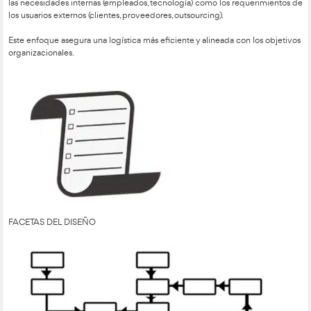
requerimiento
La organización debe ser capaz de atender los
como la cantidad correcta del producto correcto, en el mome
correcto, en la condición y precio correcto y con la informaci
Técnico Superior en Transporte y Logístic
Por tanto, para un
proyectar todos los aspectos relevantes para una administraci
como el plan de negocios, el plan operativo, el plan financiero
plan de presupuestos y la formulación de estrategias.
PROCESOS Y PROCEDIMIENTOS
En logística, los procesos y procedimientos están estrechame
proceso
El
se refiere a la transformación de insumos en result
procedimiento
mientras que el
son los pasos o instrucciones
para llevar a cabo esa transformación. En otras palabras, el pr
general, y los procedimientos son las metodologías detallada