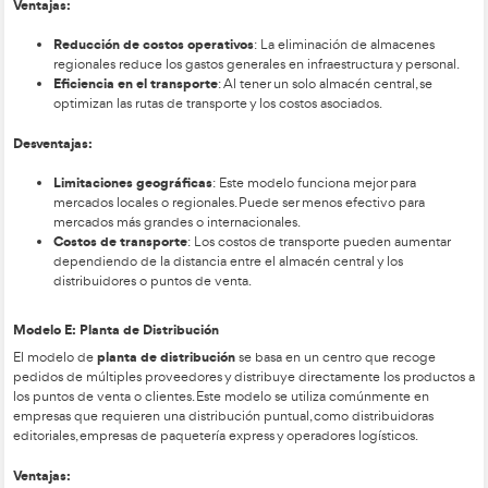
cuestiones tales como:
Programación del aprovisionamiento.
Programación de distribución
Asignación de carga a los vehículos.
Asignación de transportistas.
Programación de rutas de reparto.
Control operativo del flujo de productos.
Esta parte del proceso logístico, va íntimamente relacionado
de red logística diseñad
a, la organización y los medios dispo
existiendo soportes informáticos para ayudar a la toma de de
MODELOS DE DISTRIBUCIÓN
Técnico Superior en Transporte y Logístic
Para ser un buen
este apartado importante en la Formación Profesional en Tran
Logística.