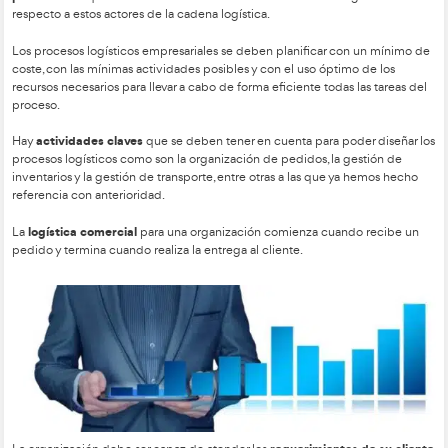
La demanda de los productos ofertados.
Los costes de fabricación, de almacenaje, de empaque
de distribución, de recursos humanos, etc.
El flujo de los bienes y servicios de la red logística.
proveedores
Por otra parte, los
también juegan un papel fun
este diseño, ya que ellos son los que proporcionan las materia
fabricación de los productos y deben entregarlas en el mo
con la calidad requerida, con el mejor precio y en la cantidad 
Los proveedores deben cumplir normas de estandarización,
calidad, normas gubernamentales que aseguren una buena ca
los servicios e insumos que entregan para la fabricación de 
la organización.
es fundamental elaborar un perfil de los cliente
Por lo tanto,
proveedores
que muestre cuáles son las necesidades de la 
respecto a estos actores de la cadena logística.