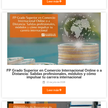
Valor añadido para el cliente
: Servicios como embalaj
consolidación y manipulación especial se ofrecen com
Eficiencia en la gestión de pedidos
: La planta de dis
permite una organización más eficiente de los pedido
el proceso de entrega.
Desventajas:
Dependencia de proveedores
: Este modelo requiere
relación con los proveedores para asegurar que los p
a la planta de distribución a tiempo.
Complejidad operativa
: Manejar una planta de distri
eficazmente puede ser complejo, especialmente cuand
manipulación de productos de diversas categorías o ca
Puntos de Interés.
–
FP en Transporte y Logística (DAC Docencia).