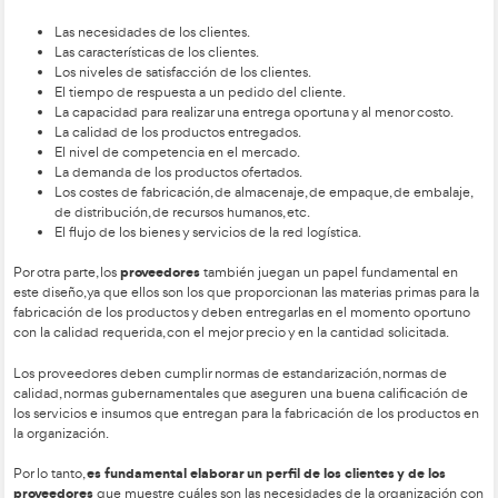
Técnico Superior en Transporte y Logística
Un buen
necesit
función logística ha sido probablemente una de las áreas de 
empresarial que ha evolucionado más rápidamente a lo largo
década. Ahora bien, para implantar esta área en el ámbito de 
pretendiendo asegurar su eficiencia, debe ir acompañada en s
diseño del proces
elaboración de un diseño logístico. Para el
cl
debe tener en cuenta, por una parte, lo relacionado con los
productos que ofrece la empresa.
contemplar
En este sentido es importante
:
Las necesidades de los clientes.
Las características de los clientes.
Los niveles de satisfacción de los clientes.
El tiempo de respuesta a un pedido del cliente.
La capacidad para realizar una entrega oportuna y al 
La calidad de los productos entregados.
El nivel de competencia en el mercado.