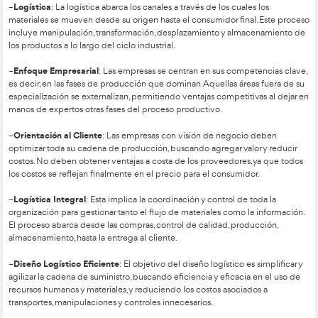
transporte, optimizando el traslado de materiales en lotes que 
gestión de stocks seleccionada por la empresa. Este proceso
objetivo minimizar los costos de almacenamiento y manutenci
un servicio rápido a los centros de consumo.
Una de las decisiones clave en el proceso logístico es la ele
utilizar un solo almacén o varios. Cada opción tiene ventaja
las necesidades de la empresa:
Uso de un solo almacén:
Es adecuado para materiales 
pero con baja rotación, ya que permite reducir los stock
control, y optimizar el espacio y el personal requerido.
Uso de varios almacenes:
Es preferible para materiale
rotación y demanda urgente, ya que facilita una mayor
servicio.
sistema mixto
Muchas empresas optan por un
de almacenes
mejor de ambas alternativas para adaptarse a sus necesidades