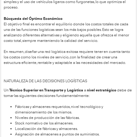
incluye manipulación, transformación, desplazamiento y al
los productos a lo largo del ciclo industrial.
Enfoque Empresarial
–
: Las empresas se centran en sus com
es decir, en las fases de producción que dominan. Aquellas ár
especialización se externalizan, permitiendo ventajas competi
manos de expertos otras fases del proceso productivo.
Orientación al Cliente
–
: Las empresas con visión de negoc
optimizar toda su cadena de producción, buscando agregar va
costos. No deben obtener ventajas a costa de los proveedore
los costos se reflejan finalmente en el precio para el consumi
Logística Integral
–
: Esta implica la coordinación y control de
organización para gestionar tanto el flujo de materiales como 
El proceso abarca desde las compras, control de calidad, pro
almacenamiento, hasta la entrega al cliente.
Diseño Logístico Eficiente
–
: El objetivo del diseño logístico 