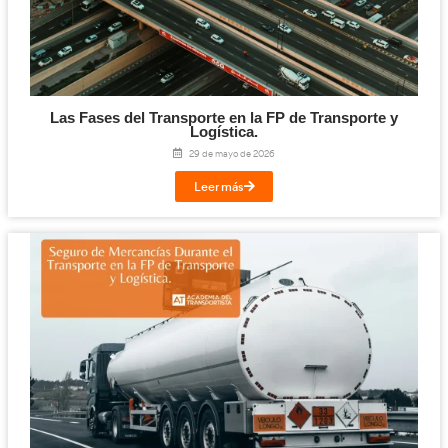
¡Compártelo!
Facebook
Twitter
LinkedIn
Email
Imprimir
Te puede interesar...