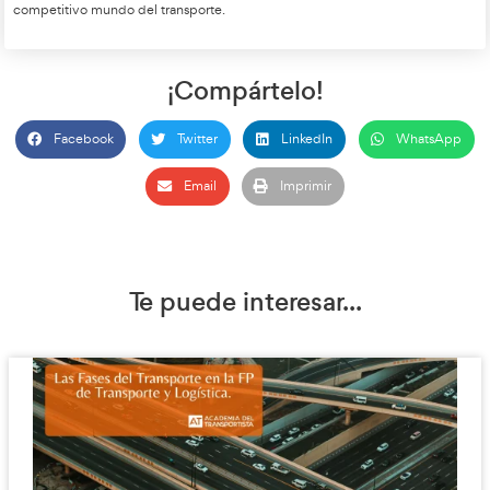
Aunque rara vez sigue los partidos de fútbol hoy en día, Hr
cariño su tiempo en el deporte. A pesar de haber tenido la o
seguir una carrera en Rusia, donde fue el primer futbolista cro
la liga rusa, eligió regresar a su tierra natal, donde finalmente 
fútbol para centrarse en su nueva vida.
Danijel Hrman
ejemplo
habilidades y la 
es un
de cómo las
deporte
aplicarse 
que llevan al éxito en el
también pueden
otros campos
, incluso en aquellos tan diferentes como la ge
empresa de transporte. Su historia es un recordatorio de que, 
adecuada, siempre es posible reinventarse y encontrar nueva
éxito fuera del camino inicialmente trazado.
líder
formación
AT Academia del Transportista
,
en la
de
cond
profesionales
y
gestores de empresas de transporte
, es el lu
que Danijel Hrman, puedes transformar tu carrera y alcanzar el
competitivo mundo del transporte.