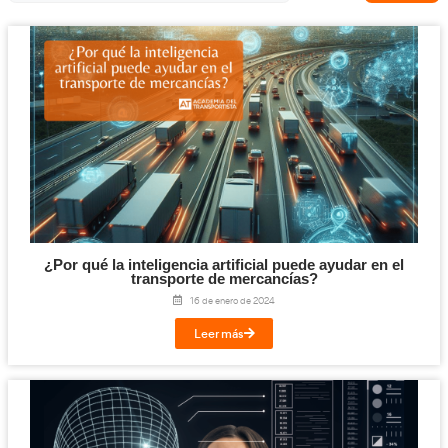
Tacógrafo Digital
(57)
Teleformación / E-Learning
(186)
Título de Transportista
(75)
Transporte animales
(4)
Transporte de Viajeros
(6)
Transporte Escolar
(5)
Transporte Mercancías
(228)
Vehículos Eléctricos
(20)