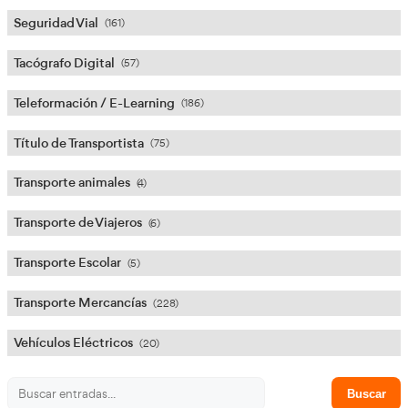
Hoy celebramos el día de...
(13)
Inteligencia Artificial (IA) en el Transporte
(3)
Logística
(195)
Movilidad Segura y Sostenible
(52)
Mujeres en el Transporte
(5)
Noticias
(143)
Profesor Autoescuela
(3)
Seguridad Vial
(161)