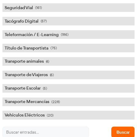
Hoy celebramos el día de...
(13)
Inteligencia Artificial (IA) en el Transporte
(3)
Logística
(195)
Movilidad Segura y Sostenible
(52)
Mujeres en el Transporte
(5)
Noticias
(143)
Profesor Autoescuela
(3)
Seguridad Vial
(161)