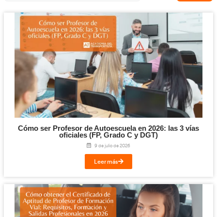
Tacógrafo Digital
(57)
Teleformación / E-Learning
(186)
Título de Transportista
(75)
Transporte animales
(4)
Transporte de Viajeros
(6)
Transporte Escolar
(5)
Transporte Mercancías
(228)
Vehículos Eléctricos
(20)