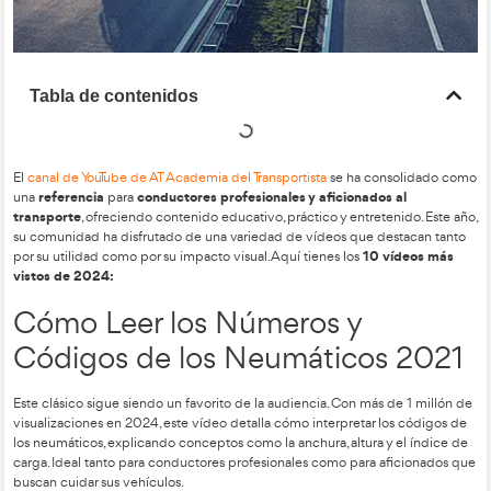
Tabla de contenidos
El
canal de YouTube de AT Academia del Transportista
se ha c
referencia
conductores profesionales y aficionad
una
para
transporte
, ofreciendo contenido educativo, práctico y entre
su comunidad ha disfrutado de una variedad de vídeos que 
10
por su utilidad como por su impacto visual. Aquí tienes los