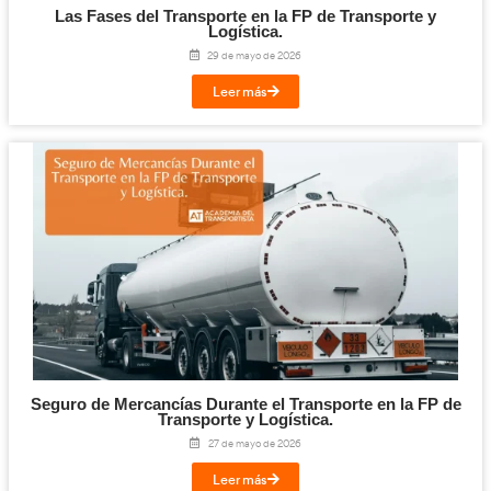
Examen Carnet Tráiler: Apr
los Permisos C+E y C1+E.
Maniobra de Marcha Atrás
Recta y Curva
Las maniobras de marcha atrás suelen ser un reto para los aspi