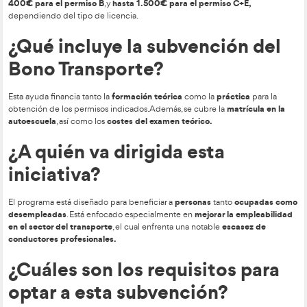
hasta
9 de octubre de 2025
presentar las sol
el
, se podrán
que se agoten los fondos destinados a esta iniciativa.
¿Qué permisos de conduci
subvencionados por la Ju
Extremadura?
El Bono Transporte cubre la formación para obtener los perm
C (camiones), D (autobuses)
C+E (trailers).
ayudas osc
y
Las
400€ para el permiso B
hasta 1.500€ para el permiso C
, y
dependiendo del tipo de licencia.
¿Qué incluye la subvenció
Bono Transporte?
formación teórica
prác
Esta ayuda financia tanto la
como la