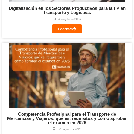
Ver, oír, sentir.
C: Comprobación de la Circulación
:
Compresiones torácicas si la víctima no respira
Resucitación Cardiopulmonar Básica (RCP):
Algoritmo de Soporte Vital Básico.
Posición lateral de seguridad para víctimas inconscie
respiran.
Compresiones torácicas y ventilaciones boca a boca e
Reanimación en caso de niños con algunas modificaci
Control de Hemorragias:
Hemorragias Externas
:
Taponar la hemorragia con presión directa.
Elevar el miembro afectado.
Presión sobre la arteria responsable de la hemorrag
Torniquete como último recurso en casos extremos
Hemorragias Internas
:
Pueden ser graves y no siempre visibles extername
Posibles hemorragias internas exteriorizadas (lesion