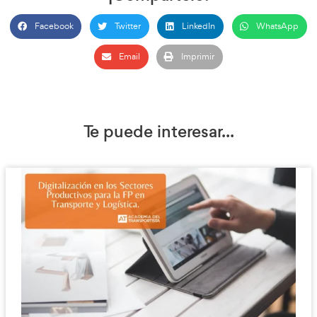
Socorrer – Primeros Auxilio
Valoración Inicial de la Víctima:
Identificación de situaciones de riesgo vital.
Establecimiento de prioridades de actuación (15 segu
Procedimiento para la Valoración Inicial:
Aproximación al herido
:
Estimular a la víctima con la voz.
Estimular a la víctima con dolor (sin sacudirla si ha
lesión cervical).
Vigilancia y valoración secundaria si la víctima est
Aplicar el protocolo ABC si la víctima está inconsci
Protocolo ABC
:
A: Abrir la Vía Aérea
:
Maniobra frente-mentón.
Técnica de barrido digital si hay obstrucción po
B: Comprobación de la Respiración
: