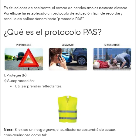
Es primordial que todas las personas tengan unos conocimie
sobre soporte vital básico, ya que actuar de modo incorrect
peligro a las víctimas, provocándoles lesiones más graves de 
La primera persona que atiende a las víctimas forma parte de
de la cadena de supervivencia o cadena asistencial.
Definición:
Cadena de la supervivencia:
conjunto de acciones sucesiva
que permiten salvar la vida y mejorar la calidad de la sobrevi
que es víctima de una emergencia cardiorrespiratoria.
En situaciones de accidente, el estado de nerviosismo es bas
Por ello, se ha establecido un protocolo de actuación fácil de
sencillo de aplicar denominado “protocolo PAS”.
¿Qué es el protocolo PAS?