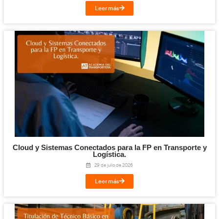
este
Si te ha gustado este artículo,
otro le puede interesar.
¡Compártelo!
Facebook
Twitter
LinkedIn
Email
Imprimir
Te puede interesar...