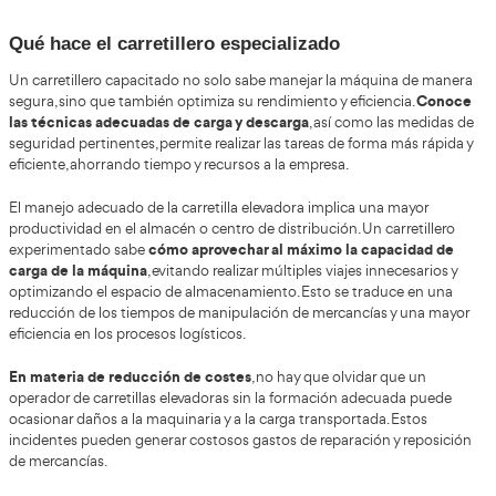
6.3.4. Casco.
6.3.5. Cinturón lumbo abdominal.
6.4. Accidentes con carretillas:
6.4.1. Accidentes más comunes.
6.4.2. Medidas a adoptar.
6.5. Riesgos generales del conductor de carretillas.
6.5.1. Riesgos ergonómicos.
6.5.2. Riesgos higiénicos.
6.5.3. Riesgos de seguridad: vuelco, caída en altura y posi
choques y atrapamientos, caída de cargas transportadas/
incendio y/o explosión, caída de personas al subir o bajar 
transportados o izados por carretillas. Traumatismos artic
en la utilización, intoxicación y/o asfixia por acceso a esp
insuficientemente ventilados.
6.6. Lesiones que se pueden producir: traumatismos artic
en la utilización, intoxicación y/o asfixia por acceso a esp
insuficientemente ventilado.