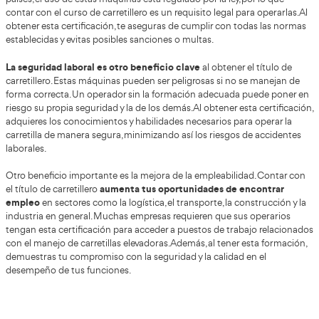
5.2. Símbolos relacionados con el motor.
5.3. Símbolos de información o identificación.
5.4. Señalización.
5.5. Señales de maniobra más usuales.
6. SEGURIDAD EN LA CONDUCCIÓN DE CARRETILLA
6.1 Condiciones de seguridad y conducción de carretillas.
6.2 Seguridad en el manejo de carretillas:
6.2.1. Factores intervinientes.
6.2.2. Dispositivos de seguridad de las carretillas elevador
6.2.2.2. Placa portahorquillas.
6.2.2.3. Respaldo para cargas.
6.2.2.4. Señales acústicas.
6.2.2.5. Otros dispositivos.
6.3. Protección personal del conductor de carretillas
6.3.1. Traje.
6.3.2. Guantes.
6.3.3. Calzado.