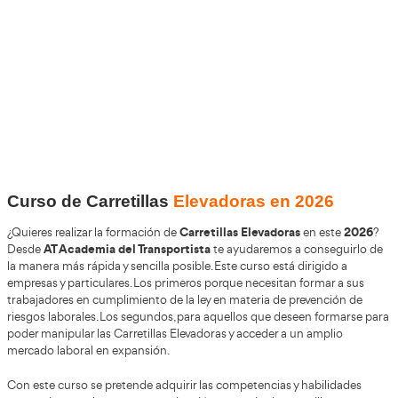
+30
Años
+200.000
Alumnos Formados
100%
Inserción Laboral