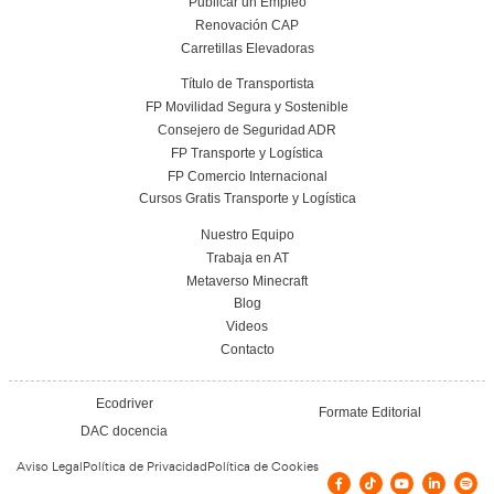
Fuenlabrada
Getafe
¿Cómo se imparte el curso?
Guadalajara
La Rinconada
¿Se acredita algún certificado para poder 
Las Rozas de Madrid
forma profesional?
Leganés
León
¿Cuáles son los requisitos para hacer el 
Los Palacios y Villafranca
operador de carretillas elevadoras?
Madrid
Mairena del Aljarafe
¿Qué se aprende en el curso de operador 
carretillas elevadoras?
Majadahonda
Móstoles
Parla