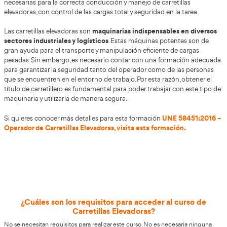
Curso de Carretillas
Elevadoras en 2
Carretillas Elevadoras
¿Quieres realizar la formación de
e
AT Academia del Transportista
Desde
te ayudaremos a c
la manera más rápida y sencilla posible. Este curso está di
empresas y particulares. Los primeros porque necesitan f
trabajadores en cumplimiento de la ley en materia de pr
riesgos laborales. Los segundos, para aquellos que desee
poder manipular las Carretillas Elevadoras y acceder a un
mercado laboral en expansión.
Con este curso se pretende adquirir las competencias y h
necesarias para la correcta conducción y manejo de carret
elevadoras, con control de las cargas total y seguridad en l