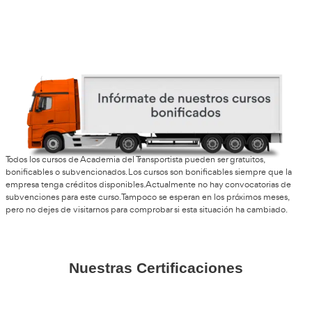
reducción de los tiempos de manipulación de mercancía
eficiencia en los procesos logísticos.
En materia de reducción de costes
, no hay que olvidar
operador de carretillas elevadoras sin la formación ade
ocasionar daños a la maquinaria y a la carga transportada
incidentes pueden generar costosos gastos de reparación
de mercancías.
los accidentes laborales causados por una ma
Además,
incorrecta de la carretilla elevadora
pueden implicar i
y sanciones legales. Al obtener el título de carretillero, red
accidentes y minimizas los costes asociados a posibles d