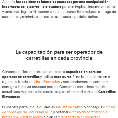
7. ERGONOMÍA EN LA CONDUCCIÓN DE CARRETILL
7.1. La ergonomía y sus objetivos.
7.2. El trabajo con carretillas.
7.3. Diseño ergonómico del puesto de trabajo.
7.4. Consideraciones ergonómicas.
8. NORMATIVA APLICABLE:
8.1. Legislación.
8.2. Normas U.N.E.
Beneficios de obtener este curso
Uno de los principales beneficios de realizar un curso de c
el cumplimiento de la normativa vigent
elevadoras es
países, el uso de estas máquinas está regulado por la ley, 
contar con el curso de carretillero es un requisito legal pa